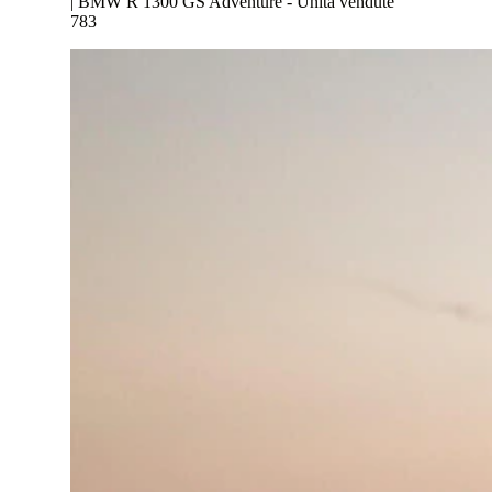
| BMW R 1300 GS Adventure - Unità vendute
783