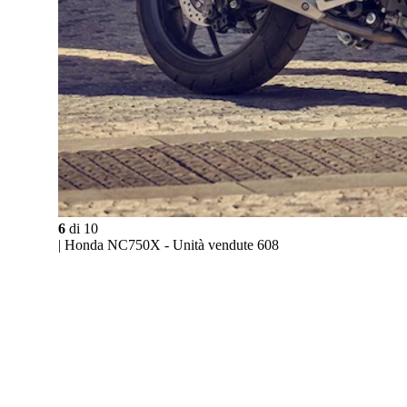
6
di
10
| Honda NC750X - Unità vendute 608