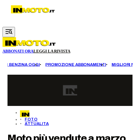
Vai al contenuto principale
ABBONATI ORA
LEGGI LA RIVISTA
EZZI BENZINA OGGI
PROMOZIONE ABBONAMENTI
MIGLIORI MOT
FOTO
ATTUALITA
Moto più vendute a marzo