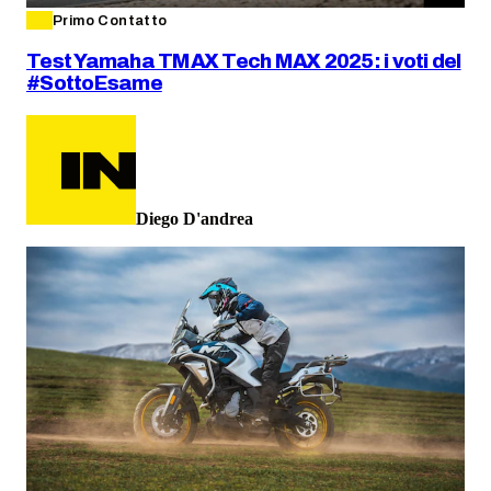
Primo Contatto
Test Yamaha TMAX Tech MAX 2025: i voti del
#SottoEsame
Diego D'andrea