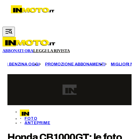
Vai al contenuto principale
ABBONATI ORA
LEGGI LA RIVISTA
EZZI BENZINA OGGI
PROMOZIONE ABBONAMENTI
MIGLIORI MOT
FOTO
ANTEPRIME
Honda CB1000GT: le foto