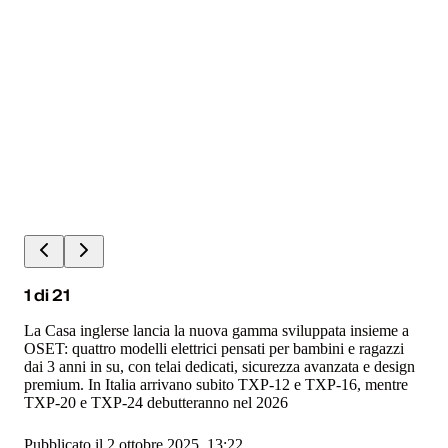
1
di
21
La Casa inglerse lancia la nuova gamma sviluppata insieme a
OSET: quattro modelli elettrici pensati per bambini e ragazzi
dai 3 anni in su, con telai dedicati, sicurezza avanzata e design
premium. In Italia arrivano subito TXP-12 e TXP-16, mentre
TXP-20 e TXP-24 debutteranno nel 2026
Pubblicato il 2 ottobre 2025, 13:22