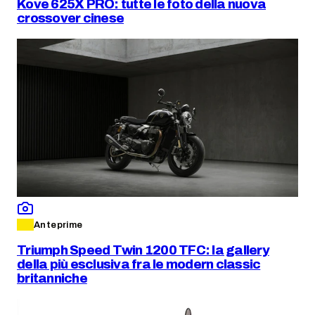
Kove 625X PRO: tutte le foto della nuova
crossover cinese
Anteprime
Triumph Speed Twin 1200 TFC: la gallery
della più esclusiva fra le modern classic
britanniche