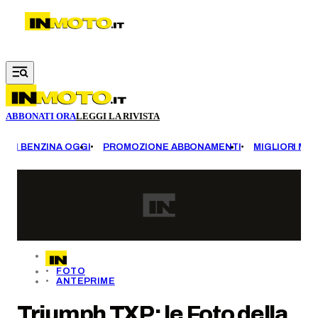
Vai al contenuto principale
ABBONATI ORA
LEGGI LA RIVISTA
EZZI BENZINA OGGI
PROMOZIONE ABBONAMENTI
MIGLIORI MOT
FOTO
ANTEPRIME
Triumph TXP: le Foto della