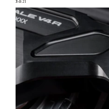
3
di
21