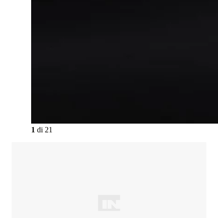
1
di
21