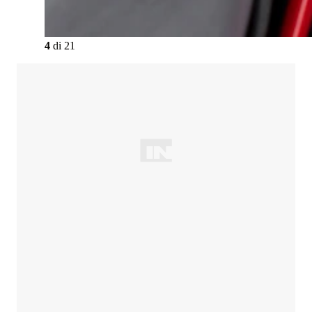
4
di
21