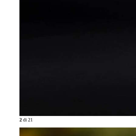
2
di
21