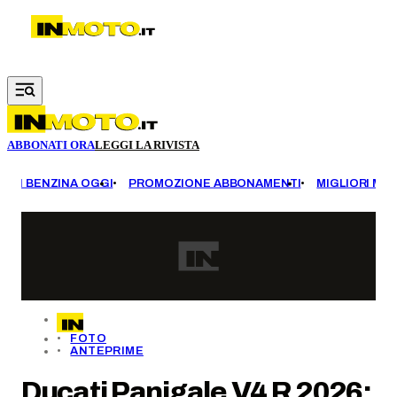
Vai al contenuto principale
ABBONATI ORA
LEGGI LA RIVISTA
EZZI BENZINA OGGI
PROMOZIONE ABBONAMENTI
MIGLIORI MOT
FOTO
ANTEPRIME
Ducati Panigale V4 R 2026: