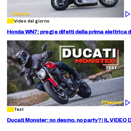
Video del giorno
Honda WN7: pregi e difetti della prima elettrica 
Test
Ducati Monster: no desmo, no party? | IL VIDEO