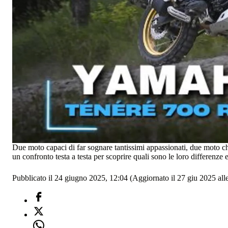
Due moto capaci di far sognare tantissimi appassionati, due moto che 
un confronto testa a testa per scoprire quali sono le loro differenze e
Pubblicato il 24 giugno 2025, 12:04
(Aggiornato il 27 giu 2025 all