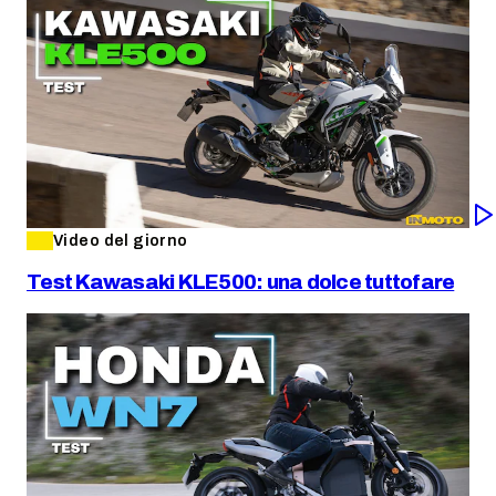
Video del giorno
Test Kawasaki KLE500: una dolce tuttofare