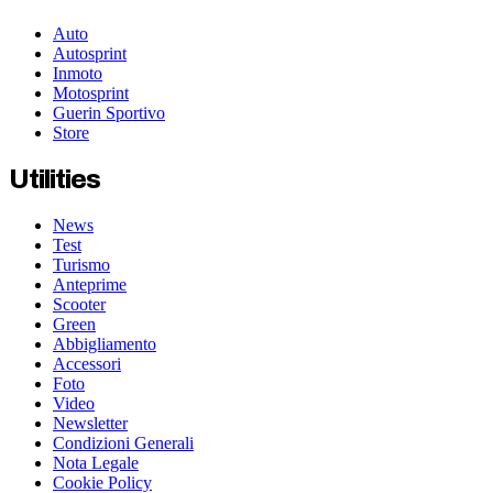
Auto
Autosprint
Inmoto
Motosprint
Guerin Sportivo
Store
Utilities
News
Test
Turismo
Anteprime
Scooter
Green
Abbigliamento
Accessori
Foto
Video
Newsletter
Condizioni Generali
Nota Legale
Cookie Policy