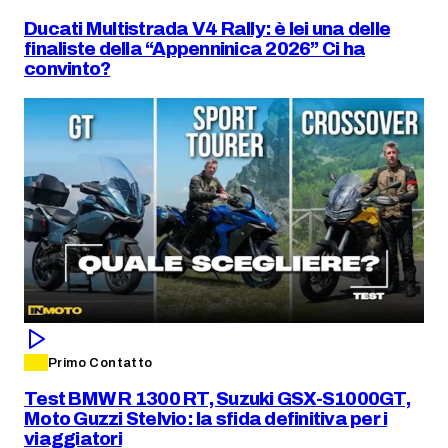
Ducati Multistrada V4 Rally: è lei una delle
finaliste della “Appenninica 2026” Ci ha
convinto?
Primo Contatto
Test BMW R 1300 RT, Suzuki GSX-S1000GT,
Moto Guzzi Stelvio: la sfida definitiva per i
viaggiatori