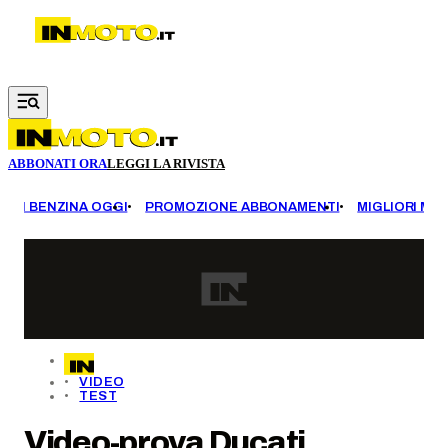
Vai al contenuto principale
ABBONATI ORA
LEGGI LA RIVISTA
EZZI BENZINA OGGI
PROMOZIONE ABBONAMENTI
MIGLIORI MOT
VIDEO
TEST
Video-prova Ducati