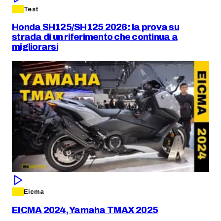
Test
Honda SH125/SH125 2026: la prova su
strada di un riferimento che continua a
migliorarsi
Eicma
EICMA 2024, Yamaha TMAX 2025