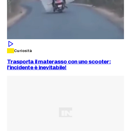
Curiosità
Trasporta il materasso con uno scooter:
l'incidente è inevitabile!