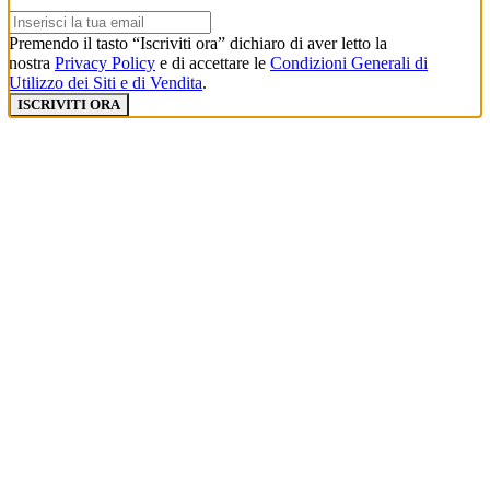
Premendo il tasto “Iscriviti ora” dichiaro di aver letto la
nostra
Privacy Policy
e di accettare le
Condizioni Generali di
Utilizzo dei Siti e di Vendita
.
ISCRIVITI ORA