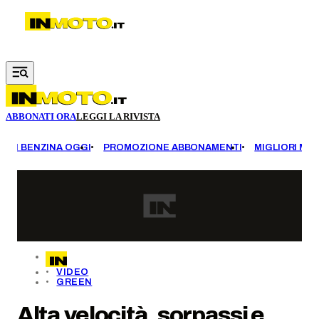
Vai al contenuto principale
ABBONATI ORA
LEGGI LA RIVISTA
EZZI BENZINA OGGI
PROMOZIONE ABBONAMENTI
MIGLIORI MOT
VIDEO
GREEN
Alta velocità, sorpassi e