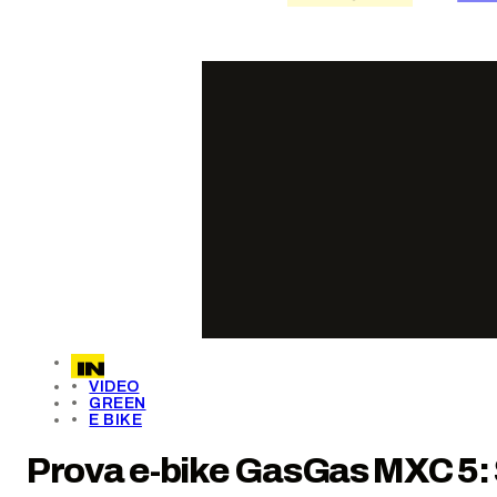
VIDEO
GREEN
E BIKE
Prova e-bike GasGas MXC 5: S