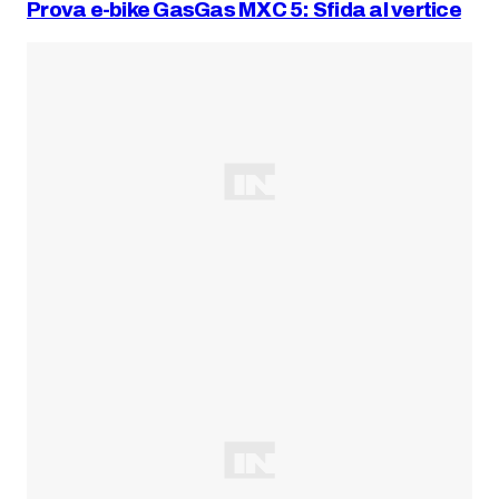
Prova e-bike GasGas MXC 5: Sfida al vertice