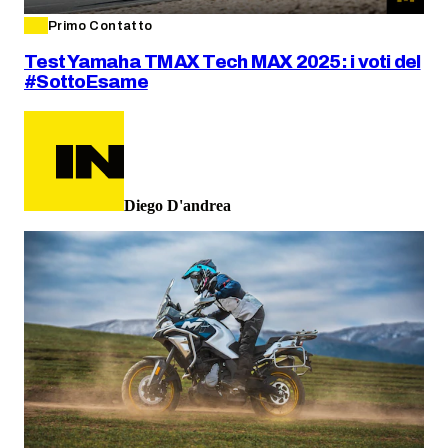
Primo Contatto
Test Yamaha TMAX Tech MAX 2025: i voti del
#SottoEsame
Diego D'andrea