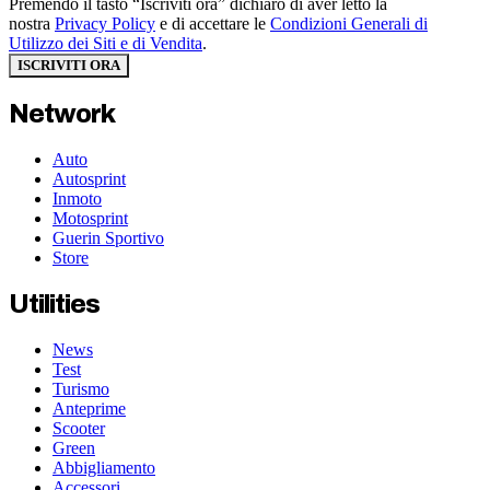
Premendo il tasto “Iscriviti ora” dichiaro di aver letto la
nostra
Privacy Policy
e di accettare le
Condizioni Generali di
Utilizzo dei Siti e di Vendita
.
ISCRIVITI ORA
Network
Auto
Autosprint
Inmoto
Motosprint
Guerin Sportivo
Store
Utilities
News
Test
Turismo
Anteprime
Scooter
Green
Abbigliamento
Accessori