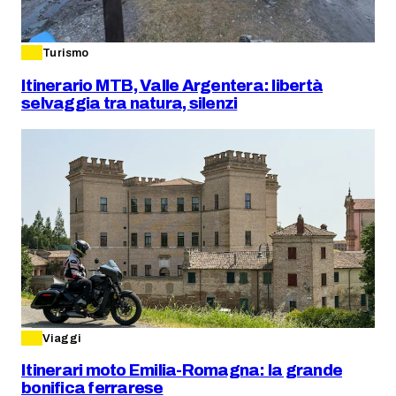
Turismo
Itinerario MTB, Valle Argentera: libertà
selvaggia tra natura, silenzi
Viaggi
Itinerari moto Emilia-Romagna: la grande
bonifica ferrarese