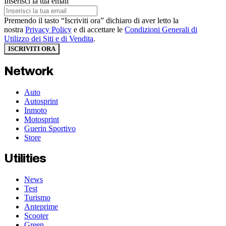
Inserisci la tua email
Premendo il tasto “Iscriviti ora” dichiaro di aver letto la
nostra
Privacy Policy
e di accettare le
Condizioni Generali di
Utilizzo dei Siti e di Vendita
.
ISCRIVITI ORA
Network
Auto
Autosprint
Inmoto
Motosprint
Guerin Sportivo
Store
Utilities
News
Test
Turismo
Anteprime
Scooter
Green