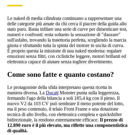
Le naked di media cilindrata continuano a rappresentare una
delle categorie più amate da chi cerca il piacere della guida allo
stato puro. Basta infilare una serie di curve per dimenticare test,
numeri e confronti: resta soltanto la sensazione di "danzare"
sull'asfalto, trovando la traiettoria perfetta, scegliendo la marcia
giusta e sfruttando tutta la spinta del motore in uscita di curva.
È proprio questa la missione di una naked moderna: regalare
emozioni senza filtri, con ciclistiche leggere, motori brillanti ed
elettronica capace di aiutare senza togliere divertimento.
Come sono fatte e quanto costano?
Le protagoniste della sfida interpretano questa ricetta in
maniera diversa. La
Ducati
Monster punta sulla leggerezza,
fermando l'ago della bilancia a soli 185,4 kg con il pieno. Il
nuovo V2 da 103 CV può sembrare il meno potente del lotto,
ma il peso contenuto, il telaio Front Frame e una dotazione
tecnica di alto livello, con elettronica completa e quickshifter
bidirezionale, la rendono estremamente efficace.
Il prezzo di
12.890 euro è il più elevato, ma riflette una componentistica
di qualità.