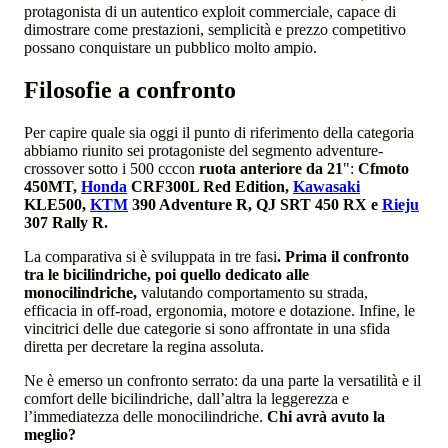
protagonista di un autentico exploit commerciale, capace di
dimostrare come prestazioni, semplicità e prezzo competitivo
possano conquistare un pubblico molto ampio.
Filosofie a confronto
Per capire quale sia oggi il punto di riferimento della categoria
abbiamo riunito sei protagoniste del segmento adventure-
crossover sotto i 500 cccon
ruota anteriore da 21
":
Cfmoto
450MT,
Honda
CRF300L Red Edition,
Kawasaki
KLE500,
KTM
390 Adventure R, QJ SRT 450 RX e
Rieju
307 Rally R.
La comparativa si è sviluppata in tre fasi
. Prima il confronto
tra le bicilindriche, poi quello dedicato alle
monocilindriche,
valutando comportamento su strada,
efficacia in off-road, ergonomia, motore e dotazione. Infine, le
vincitrici delle due categorie si sono affrontate in una sfida
diretta per decretare la regina assoluta.
Ne è emerso un confronto serrato: da una parte la versatilità e il
comfort delle bicilindriche, dall’altra la leggerezza e
l’immediatezza delle monocilindriche.
Chi avrà avuto la
meglio?