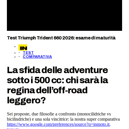
Test Triumph Trident 660 2026: esame di maturità
TEST
COMPARATIVA
La sfida delle adventure
sotto i 500 cc: chi sarà la
regina dell’off-road
leggero?
Sei proposte, due filosofie a confronto (monocilidriche vs
bicilindriche) e una sola vincitrice: la nostra super comparativa
https://www.google.com/preferences/source?q=inmoto.it
,