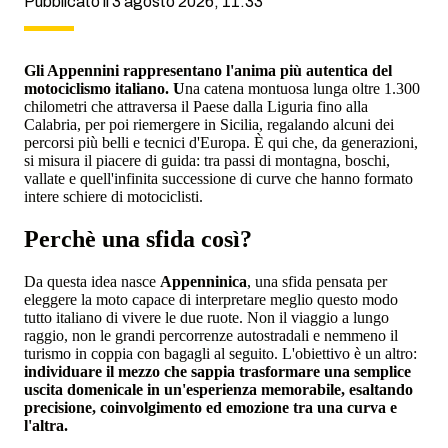
Pubblicato il 3 agosto 2026, 11:33
Gli Appennini rappresentano l'anima più autentica del
motociclismo italiano. U
na catena montuosa lunga oltre 1.300
chilometri che attraversa il Paese dalla Liguria fino alla
Calabria, per poi riemergere in Sicilia, regalando alcuni dei
percorsi più belli e tecnici d'Europa. È qui che, da generazioni,
si misura il piacere di guida: tra passi di montagna, boschi,
vallate e quell'infinita successione di curve che hanno formato
intere schiere di motociclisti.
Perchè una sfida così?
Da questa idea nasce
Appenninica
, una sfida pensata per
eleggere la moto capace di interpretare meglio questo modo
tutto italiano di vivere le due ruote. Non il viaggio a lungo
raggio, non le grandi percorrenze autostradali e nemmeno il
turismo in coppia con bagagli al seguito. L'obiettivo è un altro:
individuare il mezzo che sappia trasformare una semplice
uscita domenicale in un'esperienza memorabile, esaltando
precisione, coinvolgimento ed emozione tra una curva e
l'altra.