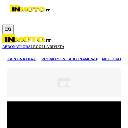
Vai al contenuto principale
ABBONATI ORA
LEGGI LA RIVISTA
EZZI BENZINA OGGI
PROMOZIONE ABBONAMENTI
MIGLIORI MOT