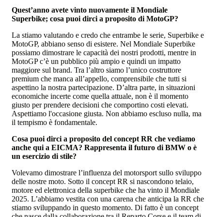
Quest’anno avete vinto nuovamente il Mondiale
Superbike; cosa puoi dirci a proposito di MotoGP?
La stiamo valutando e credo che entrambe le serie, Superbike e
MotoGP, abbiano senso di esistere. Nel Mondiale Superbike
possiamo dimostrare le capacità dei nostri prodotti, mentre in
MotoGP c’è un pubblico più ampio e quindi un impatto
maggiore sul brand. Tra l’altro siamo l’unico costruttore
premium che manca all’appello, comprensibile che tutti si
aspettino la nostra partecipazione. D’altra parte, in situazioni
economiche incerte come quella attuale, non è il momento
giusto per prendere decisioni che comportino costi elevati.
Aspettiamo l'occasione giusta. Non abbiamo escluso nulla, ma
il tempismo è fondamentale.
Cosa puoi dirci a proposito del concept RR che vediamo
anche qui a EICMA? Rappresenta il futuro di BMW o è
un esercizio di stile?
Volevamo dimostrare l’influenza del motorsport sullo sviluppo
delle nostre moto. Sotto il concept RR si nascondono telaio,
motore ed elettronica della superbike che ha vinto il Mondiale
2025. L’abbiamo vestita con una carena che anticipa la RR che
stiamo sviluppando in questo momento. Di fatto è un concept
che nasce dalla collaborazione tra il Reparto Corse e il team di