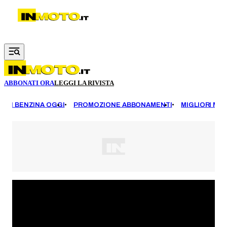
Vai al contenuto principale
ABBONATI ORA
LEGGI LA RIVISTA
EZZI BENZINA OGGI
PROMOZIONE ABBONAMENTI
MIGLIORI MOT