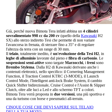
Già, perché nuova Bimota Tera infatti abbina un
4 cilindri
sovralimentato 998 cc da 200 cv
(quello della
Kawasaki
H2
SX) allo sterzo indiretto Tesi che permette di non variare
l'avancorsa in frenata, di sterzare fino a 35° e di regolare
l'altezza da terra con un range di 30 mm.
Il
telaio
, totalmente inedito, è
un'evoluzione della Tesi H2
, in
leghe di alluminio
lavorate dal pieno e
fibra di carbonio
. Le
sospensioni semi-attive
sono targate
Marzocchi
, i
freni
sono
Brembo Stylema
. Dalla H2 di Kawasaki derivano anche i
contenuti elettronici, nello specifico: il Cornering Management
Function, il Traction Control KTRC (3-MODE), il Launch
Control Mode, l'Intelligent anti-lock Brake System, il cambio
Quick Shifter bidirezionale, Cruise Control e l'Assist & Slipper
Clutch, oltre alle luci a Led e allo schermo TFT a colori.
Bimota Tera verrà proposta in
due versioni
, una più sportiva e
una da turismo con borse e pneumatici all-terrain.
CINQUE COSE CHE DEVI SAPERE SUL TELAIO
DELLA TUA MOTO