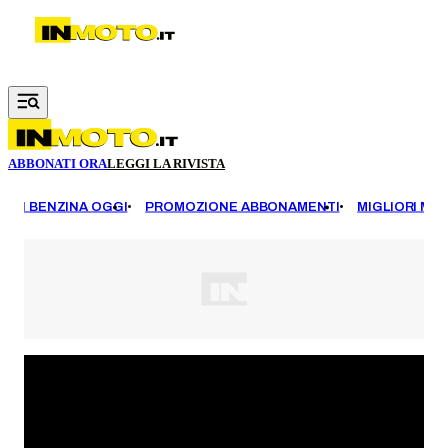
Vai al contenuto principale
ABBONATI ORA
LEGGI LA RIVISTA
EZZI BENZINA OGGI
PROMOZIONE ABBONAMENTI
MIGLIORI MOT