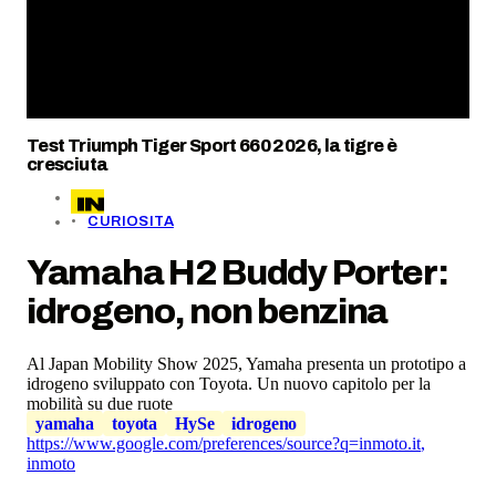
Test Triumph Tiger Sport 660 2026, la tigre è
cresciuta
CURIOSITA
Yamaha H2 Buddy Porter:
idrogeno, non benzina
Al Japan Mobility Show 2025, Yamaha presenta un prototipo a
idrogeno sviluppato con Toyota. Un nuovo capitolo per la
mobilità su due ruote
yamaha
toyota
HySe
idrogeno
https://www.google.com/preferences/source?q=inmoto.it
,
inmoto