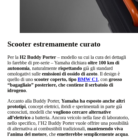
Scooter estremamente curato
Per la
H2 Buddy Porter
– modello su cui la cura dei dettagli
lo farebbe di pre-serie – Yamaha dichiara
oltre 100 km di
autonomia
, naturalmente
rispettando
già gli standard
omologativi sulle
emissioni di ossido di azoto
. Il design è
quello di uno
scooter coperto, tipo
BMW C1
, con
grosso
“bagagliaio” posteriore, che contiene il serbatoio di
idrogeno
.
Accanto alla Buddy Porter,
Yamaha ha esposto anche altri
prototipi
, concept elettrici, ibridi e sperimentali in parte già
conosciuti, modelli che
vogliono cercare alternative
all’elettrico
a batteria. Ancora veicolo nella fase di laboratorio,
nello specifico, l’H2 Buddy Porter vuole offrire una possibilità
di alternativa ai combustibili tradizionali,
mantenendo viva
l’anima del motore
, che
emetterebbe semplicemente acqua
.