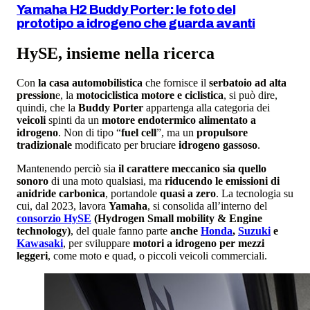
Yamaha H2 Buddy Porter: le foto del
prototipo a idrogeno che guarda avanti
HySE, insieme nella ricerca
Con
la casa automobilistica
che fornisce il
serbatoio ad alta
pression
e, la
motociclistica motore e ciclistica
, si può dire,
quindi, che la
Buddy Porter
appartenga alla categoria dei
veicoli
spinti da un
motore endotermico alimentato a
idrogeno
. Non di tipo “
fuel cell
”, ma un
propulsore
tradizionale
modificato per bruciare
idrogeno gassoso
.
Mantenendo perciò sia
il carattere meccanico sia quello
sonoro
di una moto qualsiasi, ma
riducendo le emissioni di
anidride carbonica
, portandole
quasi a zero
. La tecnologia su
cui, dal 2023, lavora
Yamaha
, si consolida all’interno del
consorzio HySE
(Hydrogen Small mobility & Engine
technology)
, del quale fanno parte
anche
Honda
,
Suzuki
e
Kawasaki
, per sviluppare
motori a idrogeno per mezzi
leggeri
, come moto e quad, o piccoli veicoli commerciali.