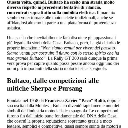
Questa volta, quindi, Bultaco ha scelto una strada molto
diversa rispetto ai precedenti tentativi di rilancio,
concentrati soprattutto sulla mobilità elettrica.
Il marchio
sembra voler tornare alle motociclette tradizionali, anche se
affidandosi almeno in parte a una piattaforma di provenienza
asiatica.
Una scelta che inevitabilmente farà discutere gli appassionati
più legati alla storia della Casa. Bultaco, però, ha già chiarito le
proprie intenzioni: "
Non siamo venuti per vivere del passato.
Siamo venuti per costruire il futuro con lo stesso spirito che ha
reso grande Bultaco
". La Rally GT 300 sarà dunque la prima
vera prova per capire quanto possa pesare ancora oggi uno dei
nomi più importanti della storia motociclistica spagnola.
Bultaco, dalle competizioni alle
mitiche Sherpa e Pursang
Fondata nel 1958 da
Francisco Xavier “Paco” Bultó
, dopo la
sua uscita dalla Montesa, Bultaco diventò rapidamente uno dei
simboli dell'industria motociclistica spagnola. Le competizioni
furono fin dall'inizio parte fondamentale del DNA della Casa,
che costruì la propria reputazione soprattutto grazie a moto
leggere, semplici e competitive, quasi sempre spinte da motori a