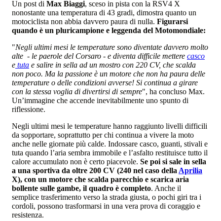
Un post di
Max Biaggi
, sceso in pista con la RSV4 X
nonostante una temperatura di 43 gradi, dimostra quanto un
motociclista non abbia davvero paura di nulla.
Figurarsi
quando è un pluricampione e leggenda del Motomondiale:
"
Negli ultimi mesi le temperature sono diventate davvero molto
alte - le paerole del Corsaro - e diventa difficile mettere
casco
e
tuta
e salire in sella ad un mostro con 220 CV, che scalda
non poco. Ma la passione è un motore che non ha paura delle
temperature o delle condizioni avverse! Si continua a girare
con la stessa voglia di divertirsi di sempre
", ha concluso Max.
Un’immagine che accende inevitabilmente uno spunto di
riflessione.
Negli ultimi mesi le temperature hanno raggiunto livelli difficili
da sopportare, soprattutto per chi continua a vivere la moto
anche nelle giornate più calde. Indossare casco, guanti, stivali e
tuta quando l’aria sembra immobile e l’asfalto restituisce tutto il
calore accumulato non è certo piacevole.
Se poi si sale in sella
a una sportiva da oltre 200 CV (240 nel caso della
Aprilia
X), con un motore che scalda parecchio e scarica aria
b
ollente sulle gambe, il quadro è completo
. Anche il
semplice trasferimento verso la strada giusta, o pochi giri tra i
cordoli, possono trasformarsi in una vera prova di coraggio e
resistenza.