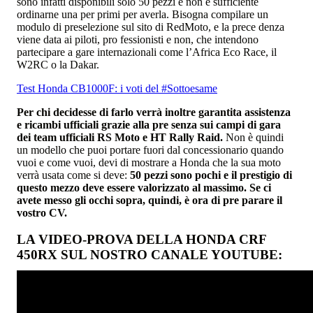
sono infatti disponibili solo 50 pezzi e non è sufficiente
ordinarne una per primi per averla. Bisogna compilare un
modulo di preselezione sul sito di RedMoto, e la prece denza
viene data ai piloti, pro fessionisti e non, che intendono
partecipare a gare internazionali come l’Africa Eco Race, il
W2RC o la Dakar.
Test Honda CB1000F: i voti del #Sottoesame
Per chi decidesse di farlo verrà inoltre garantita assistenza
e ricambi ufficiali grazie alla pre senza sui campi di gara
dei team ufficiali RS Moto e HT Rally Raid.
Non è quindi
un modello che puoi portare fuori dal concessionario quando
vuoi e come vuoi, devi di mostrare a Honda che la sua moto
verrà usata come si deve:
50 pezzi sono pochi e il prestigio di
questo mezzo deve essere valorizzato al massimo. Se ci
avete messo gli occhi sopra, quindi, è ora di pre parare il
vostro CV.
LA VIDEO-PROVA DELLA HONDA CRF
450RX SUL NOSTRO CANALE YOUTUBE: