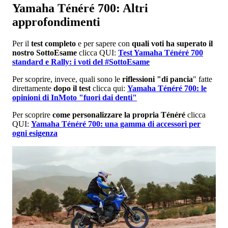
Yamaha Ténéré 700: Altri
approfondimenti
Per il
test completo
e per sapere con
quali voti ha superato il
nostro SottoEsame
clicca QUI:
Test Yamaha Ténéré 700
standard e Rally: i voti del #SottoEsame
Per scoprire, invece, quali sono le
riflessioni "di pancia
" fatte
direttamente
dopo il test
clicca qui:
Yamaha Ténéré 700: le
opinioni di InMoto "fuori dai denti"
Per scoprire
come personalizzare la propria Ténéré
clicca
QUI:
Yamaha Ténéré 700: una gamma di accessori per
ogni esigenza