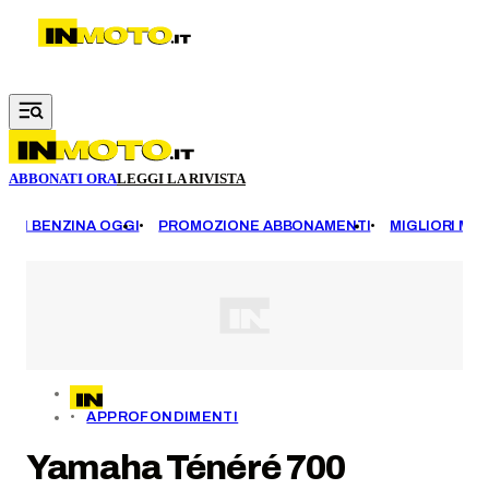
Vai al contenuto principale
ABBONATI ORA
LEGGI LA RIVISTA
EZZI BENZINA OGGI
PROMOZIONE ABBONAMENTI
MIGLIORI MOT
APPROFONDIMENTI
Yamaha Ténéré 700