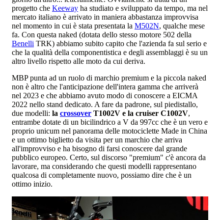
progetto che
Keeway
ha studiato e sviluppato da tempo, ma nel
mercato italiano è arrivato in maniera abbastanza improvvisa
nel momento in cui è stata presentata la
M502N
, qualche mese
fa. Con questa naked (dotata dello stesso motore 502 della
Benelli
TRK) abbiamo subito capito che l'azienda fa sul serio e
che la qualità della componentistica e degli assemblaggi è su un
altro livello rispetto alle moto da cui deriva.
MBP punta ad un ruolo di marchio premium e la piccola naked
non è altro che l'anticipazione dell'intera gamma che arriverà
nel 2023 e che abbiamo avuto modo di conoscere a EICMA
2022 nello stand dedicato. A fare da padrone, sul piedistallo,
due modelli:
la
crossover
T1002V e la cruiser C1002V
,
entrambe dotate di un bicilindrico a V da 997cc che è un vero e
proprio unicum nel panorama delle motociclette Made in China
e un ottimo biglietto da visita per un marchio che arriva
all'improvviso e ha bisogno di farsi conoscere dal grande
pubblico europeo. Certo, sul discorso "premium" c'è ancora da
lavorare, ma considerando che questi modelli rappresentano
qualcosa di completamente nuovo, possiamo dire che è un
ottimo inizio.