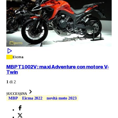
Eicma
MBP T1002V: maxi Adventure con motore V-
Twin
1
di
2
SUCCESSIVA
MBP
Eicma 2022
novità moto 2023