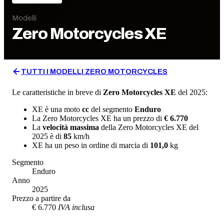
Modelli
Zero Motorcycles
XE
TUTTI I MODELLI
ZERO MOTORCYCLES
Le caratteristiche in breve di
Zero Motorcycles
XE
del 2025
:
XE
è una moto
cc
del segmento
Enduro
La
Zero Motorcycles
XE
ha un prezzo di
€ 6.770
La
velocità massima
della
Zero Motorcycles
XE
del
2025
è di
85
km/h
XE
ha un
peso in ordine di marcia
di
101,0
kg
Segmento
Enduro
Anno
2025
Prezzo a partire da
€ 6.770
IVA inclusa