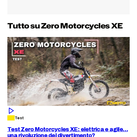
Tutto su Zero Motorcycles XE
Ze
Test
Test Zero Motorcycles XE: elettrica e agile…
una rivoluzione del divertimento?