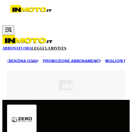
Vai al contenuto principale
ABBONATI ORA
LEGGI LA RIVISTA
EZZI BENZINA OGGI
PROMOZIONE ABBONAMENTI
MIGLIORI MOT