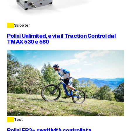
Scooter
Polini Unlimited, e via il Traction Control dal
TMAX 530 e 560
Test
Polini EP3+, reattività controllata