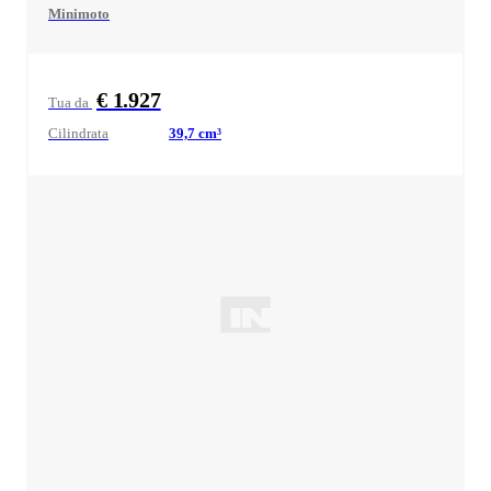
Minimoto
€ 1.927
Tua da
Cilindrata
39,7
cm³