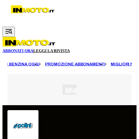
Vai al contenuto principale
ABBONATI ORA
LEGGI LA RIVISTA
EZZI BENZINA OGGI
PROMOZIONE ABBONAMENTI
MIGLIORI MOT