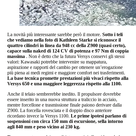
La novità più interessante sarebbe però il motore.
Sotto i teli
che vediamo nella foto di Kathleen Starke si riconosce il
quattro cilindri in linea da 948 cc della Z900 (quasi certo),
capace sulla naked di 124 CV di potenza e 97 Nm di coppia
massima
. Non è detto che la futura Versys conservi gli stessi
valori: Kawasaki potrebbe intervenire su mappatura,
aspirazione e rapporti del cambio per ottenere un’erogazione
più piena ai medi regimi e maggiore comfort nei trasferimenti.
La base tecnica promette prestazioni più vivaci rispetto alla
Versys 650 e una maggiore leggerezza rispetto alla 1100.
Anche il telaio sembrerebbe inedito. Il propulsore dovrebbe
essere inserito in una nuova struttura a traliccio in acciaio,
mentre forcellone e trasmissione finale paiono derivare dalla
Z900. La forcella rovesciata e il doppio disco anteriore
ricordano invece la Versys 1100.
Le prime ipotesi parlano di
sospensioni con circa 150 mm di escursione, sella intorno
agli 840 mm e peso vicino ai 230 kg.