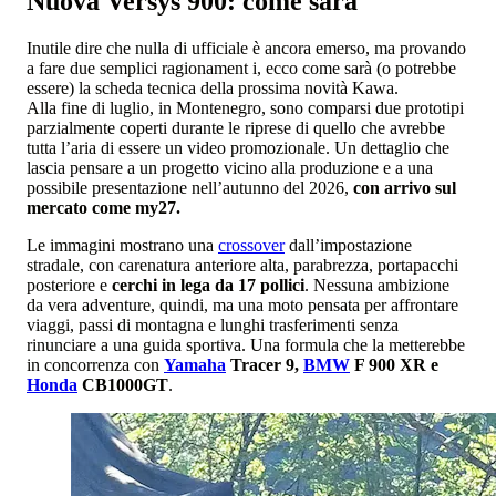
Nuova Versys 900: come sarà
Inutile dire che nulla di ufficiale è ancora emerso, ma provando
a fare due semplici ragionament i, ecco come sarà (o potrebbe
essere) la scheda tecnica della prossima novità Kawa.
Alla fine di luglio, in Montenegro, sono comparsi due prototipi
parzialmente coperti durante le riprese di quello che avrebbe
tutta l’aria di essere un video promozionale. Un dettaglio che
lascia pensare a un progetto vicino alla produzione e a una
possibile presentazione nell’autunno del 2026,
con arrivo sul
mercato come my27.
Le immagini mostrano una
crossover
dall’impostazione
stradale, con carenatura anteriore alta, parabrezza, portapacchi
posteriore e
cerchi in lega da 17 pollici
. Nessuna ambizione
da vera adventure, quindi, ma una moto pensata per affrontare
viaggi, passi di montagna e lunghi trasferimenti senza
rinunciare a una guida sportiva. Una formula che la metterebbe
in concorrenza con
Yamaha
Tracer 9,
BMW
F 900 XR e
Honda
CB1000GT
.