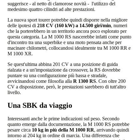
suggerisce - al netto di clamorose novità - l'utilizzo del
medesimo quattro cilindri ad alte prestazioni.
La nuova sport tourer potrebbe quindi disporre nella migliore
delle ipotesi di
218 CV (160 kW) a 14.500 giri/min
, numeri
che la porterebbero in un territorio ancora poco esplorato per
questa categoria. La M 1000 RS nascerebbe infatti come punto
d'incontro tra una superbike e una moto pensata anche per
macinare chilometri, collocandosi idealmente tra M 1000 RR e
M 1000 XR.
Se quest'ultima abbina 201 CV a una posizione di guida
rialzata e a un'impostazione da crossover, la RS dovrebbe
puntare su una configurazione più bassa e stradale,
avvicinandosi come filosofia alla
R 1300 RS
. Con oltre 200
CV a disposizione, però, le prestazioni sarebbero di tutt'altro
livello.
Una SBK da viaggio
Interessanti anche le prime indicazioni sul peso. Secondo
quanto emerge dalla documentazione, la M 1000 RS potrebbe
pesare circa
10 kg in più della M 1000 RR
, arrivando quindi
intorno ai 204 kg in ordine di marcia. Una differenza che