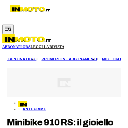
Vai al contenuto principale
ABBONATI ORA
LEGGI LA RIVISTA
EZZI BENZINA OGGI
PROMOZIONE ABBONAMENTI
MIGLIORI MOT
ANTEPRIME
Minibike 910 RS: il gioiello