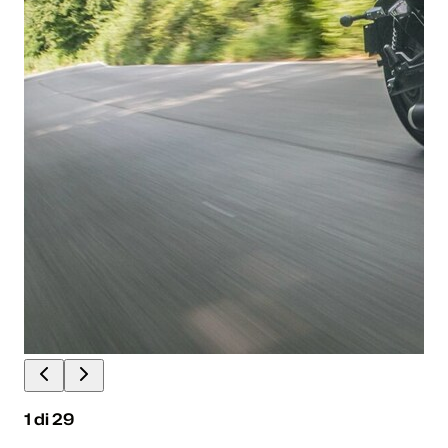
1
di
29