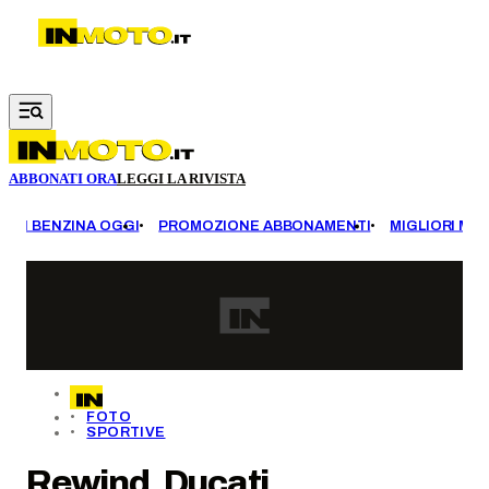
Vai al contenuto principale
ABBONATI ORA
LEGGI LA RIVISTA
EZZI BENZINA OGGI
PROMOZIONE ABBONAMENTI
MIGLIORI MOT
FOTO
SPORTIVE
Rewind, Ducati