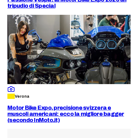
tripudio di Special
Verona
Motor Bike Expo, precisione svizzera e
muscoli americani: ecco la migliore bagger
(secondo InMoto.it)