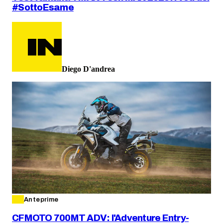
#SottoEsame
Diego D'andrea
Anteprime
CFMOTO 700MT ADV: l'Adventure Entry-