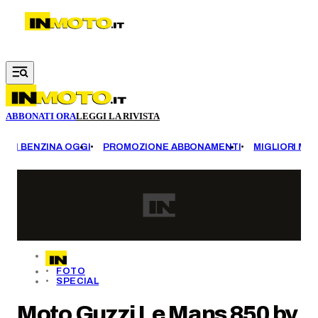
Vai al contenuto principale
ABBONATI ORA
LEGGI LA RIVISTA
EZZI BENZINA OGGI
PROMOZIONE ABBONAMENTI
MIGLIORI MOT
FOTO
SPECIAL
Moto Guzzi Le Mans 850 by