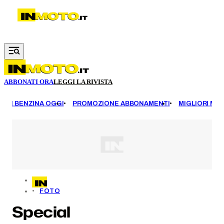
Vai al contenuto principale
ABBONATI ORA
LEGGI LA RIVISTA
EZZI BENZINA OGGI
PROMOZIONE ABBONAMENTI
MIGLIORI MOT
FOTO
Special