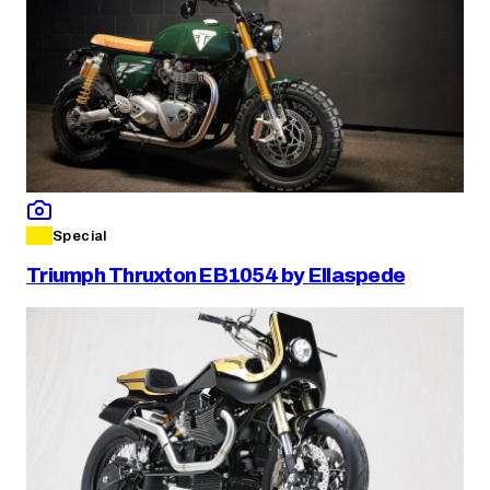
Special
Triumph Thruxton EB1054 by Ellaspede