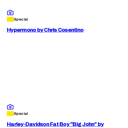
Special
Hypermono by Chris Cosentino
Special
Harley-Davidson Fat Boy "Big John" by