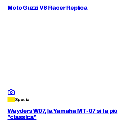
Moto Guzzi V8 Racer Replica
Special
Wayders W07, la Yamaha MT-07 si fa più
"classica"