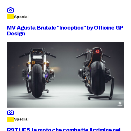
Special
MV Agusta Brutale "Inception" by Officine GP
Design
Special
R9T UE5, la moto che combatte il crimine nel