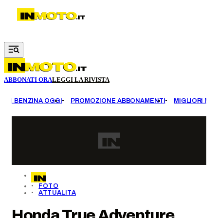
Vai al contenuto principale
ABBONATI ORA
LEGGI LA RIVISTA
EZZI BENZINA OGGI
PROMOZIONE ABBONAMENTI
MIGLIORI MOT
FOTO
ATTUALITA
Honda True Adventure