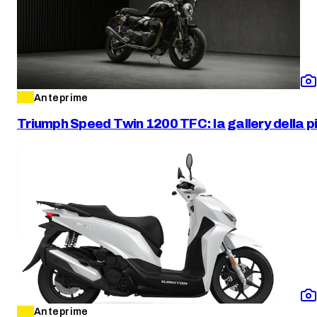
Anteprime
Triumph Speed Twin 1200 TFC: la gallery della pi
Anteprime