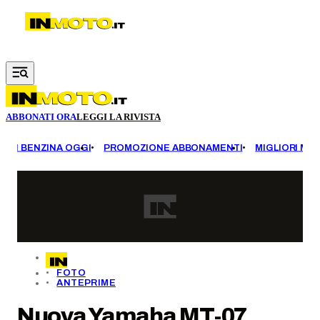
Vai al contenuto principale
ABBONATI ORA
LEGGI LA RIVISTA
EZZI BENZINA OGGI
PROMOZIONE ABBONAMENTI
MIGLIORI MOT
FOTO
ANTEPRIME
Nuova Yamaha MT-07