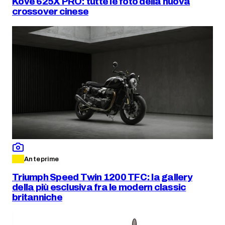
Kove 625X PRO: tutte le foto della nuova
crossover cinese
Anteprime
Triumph Speed Twin 1200 TFC: la gallery
della più esclusiva fra le modern classic
britanniche