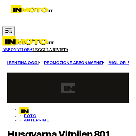
Vai al contenuto principale
ABBONATI ORA
LEGGI LA RIVISTA
EZZI BENZINA OGGI
PROMOZIONE ABBONAMENTI
MIGLIORI MOT
FOTO
ANTEPRIME
Husqvarna Vitpilen 801