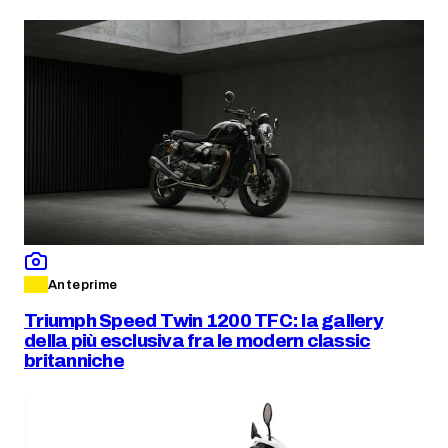
Anteprime
Triumph Speed Twin 1200 TFC: la gallery
della più esclusiva fra le modern classic
britanniche