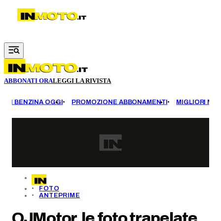
Vai al contenuto principale
ABBONATI ORA
LEGGI LA RIVISTA
EZZI BENZINA OGGI
PROMOZIONE ABBONAMENTI
MIGLIORI MOT
FOTO
ANTEPRIME
QJMotor, le foto trapelate