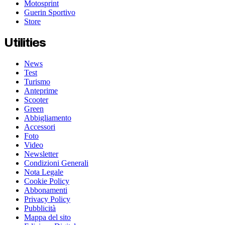
Motosprint
Guerin Sportivo
Store
Utilities
News
Test
Turismo
Anteprime
Scooter
Green
Abbigliamento
Accessori
Foto
Video
Newsletter
Condizioni Generali
Nota Legale
Cookie Policy
Abbonamenti
Privacy Policy
Pubblicità
Mappa del sito