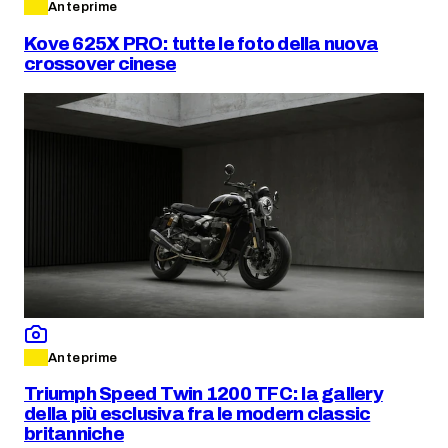
Anteprime
Kove 625X PRO: tutte le foto della nuova
crossover cinese
Anteprime
Triumph Speed Twin 1200 TFC: la gallery
della più esclusiva fra le modern classic
britanniche