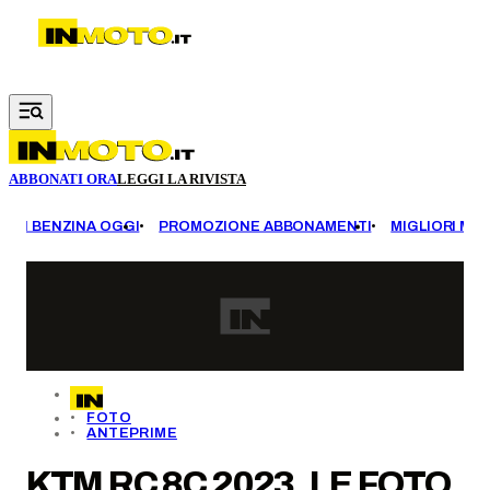
Vai al contenuto principale
ABBONATI ORA
LEGGI LA RIVISTA
EZZI BENZINA OGGI
PROMOZIONE ABBONAMENTI
MIGLIORI MOT
FOTO
ANTEPRIME
KTM RC 8C 2023, LE FOTO