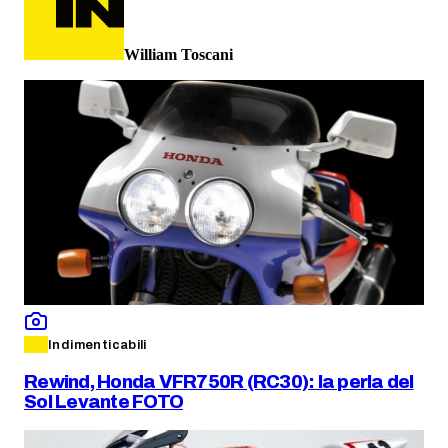
William Toscani
Indimenticabili
Rewind, Honda VFR750R (RC30): la perla del
Sol Levante FOTO