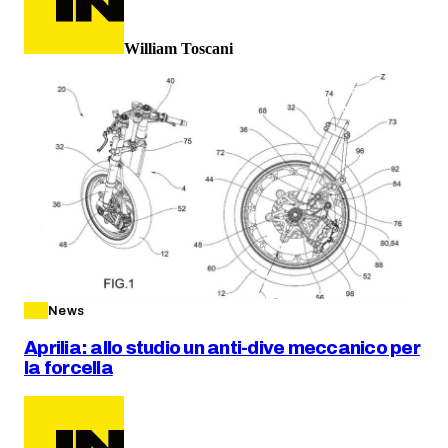
William Toscani
News
Aprilia: allo studio un anti-dive meccanico per
la forcella