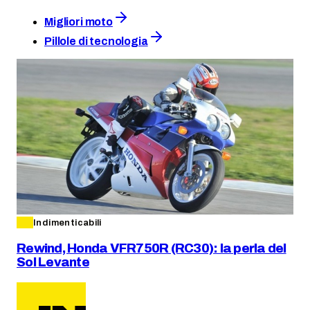
Migliori moto
Pillole di tecnologia
Indimenticabili
Rewind, Honda VFR750R (RC30): la perla del
Sol Levante