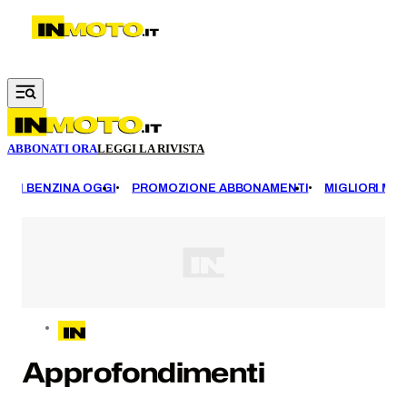
Vai al contenuto principale
ABBONATI ORA
LEGGI LA RIVISTA
EZZI BENZINA OGGI
PROMOZIONE ABBONAMENTI
MIGLIORI MOT
Approfondimenti