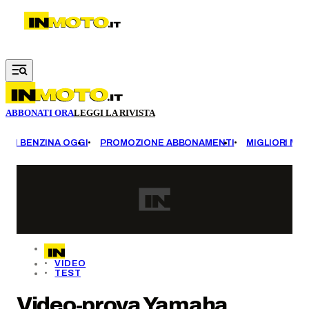
Vai al contenuto principale
ABBONATI ORA
LEGGI LA RIVISTA
EZZI BENZINA OGGI
PROMOZIONE ABBONAMENTI
MIGLIORI MOT
VIDEO
TEST
Video-prova Yamaha