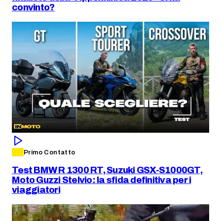
convinto?
Primo Contatto
Test BMW R 1300 RT, Suzuki GSX-S1000GT,
Moto Guzzi Stelvio: la sfida definitiva per i
viaggiatori