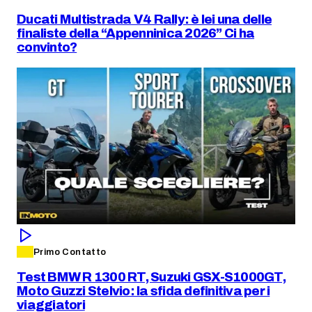
Ducati Multistrada V4 Rally: è lei una delle
finaliste della “Appenninica 2026” Ci ha
convinto?
Primo Contatto
Test BMW R 1300 RT, Suzuki GSX-S1000GT,
Moto Guzzi Stelvio: la sfida definitiva per i
viaggiatori