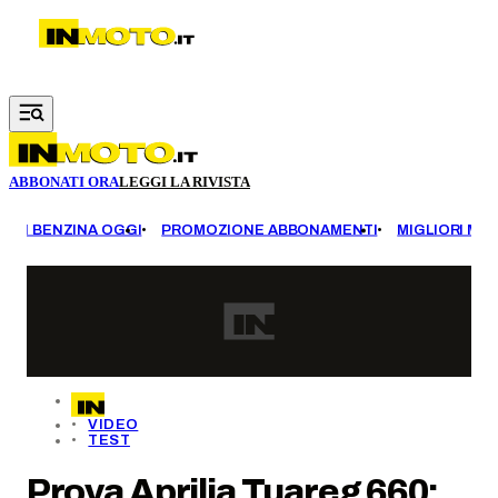
Vai al contenuto principale
ABBONATI ORA
LEGGI LA RIVISTA
EZZI BENZINA OGGI
PROMOZIONE ABBONAMENTI
MIGLIORI MOT
VIDEO
TEST
Prova Aprilia Tuareg 660: