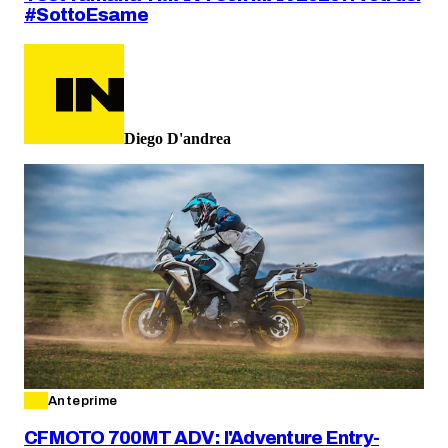
#SottoEsame
Diego D'andrea
Anteprime
CFMOTO 700MT ADV: l'Adventure Entry-