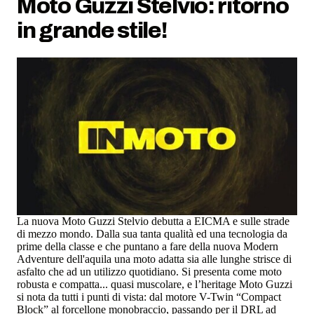
Moto Guzzi Stelvio: ritorno
in grande stile!
La nuova Moto Guzzi Stelvio debutta a EICMA e sulle strade
di mezzo mondo. Dalla sua tanta qualità ed una tecnologia da
prime della classe e che puntano a fare della nuova Modern
Adventure dell'aquila una moto adatta sia alle lunghe strisce di
asfalto che ad un utilizzo quotidiano. Si presenta come moto
robusta e compatta... quasi muscolare, e l’heritage Moto Guzzi
si nota da tutti i punti di vista: dal motore V-Twin “Compact
Block” al forcellone monobraccio, passando per il DRL ad