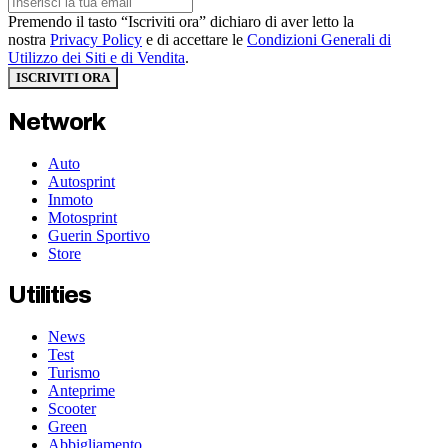
Premendo il tasto “Iscriviti ora” dichiaro di aver letto la
nostra
Privacy Policy
e di accettare le
Condizioni Generali di
Utilizzo dei Siti e di Vendita
.
ISCRIVITI ORA
Network
Auto
Autosprint
Inmoto
Motosprint
Guerin Sportivo
Store
Utilities
News
Test
Turismo
Anteprime
Scooter
Green
Abbigliamento