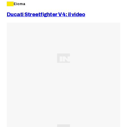
Eicma
Ducati Streetfighter V4: il video