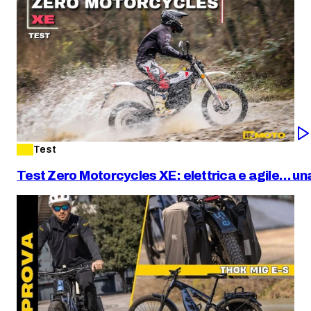
Test
Test Zero Motorcycles XE: elettrica e agile… una