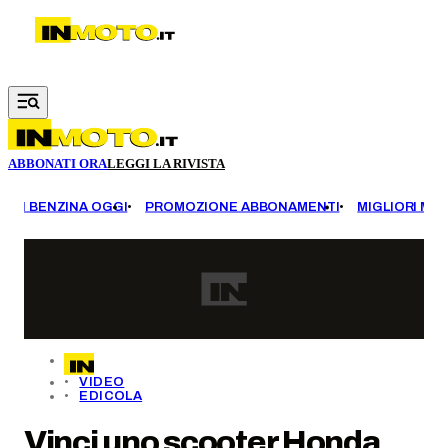
Vai al contenuto principale
ABBONATI ORA
LEGGI LA RIVISTA
EZZI BENZINA OGGI
PROMOZIONE ABBONAMENTI
MIGLIORI MOT
VIDEO
EDICOLA
Vinci uno scooter Honda