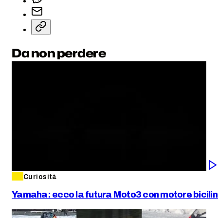
Da non perdere
Curiosità
Yamaha: ecco la futura Moto3 con motore bicili