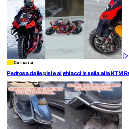
Curiosità
Pedrosa dalle piste ai ghiacci in sella alla KTM 