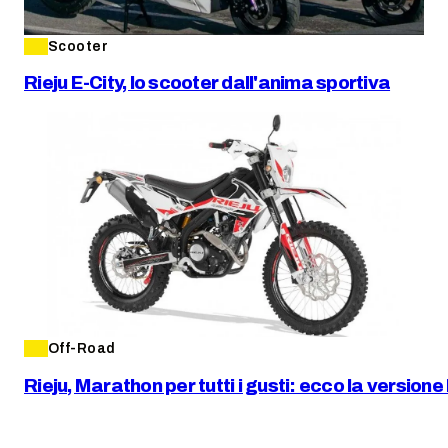
Scooter
Rieju E-City, lo scooter dall'anima sportiva
Off-Road
Rieju, Marathon per tutti i gusti: ecco la version