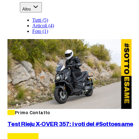
Altro
Tutti (5)
Articoli (4)
Foto (1)
Primo Contatto
Test Rieju X-OVER 357: i voti del #Sottoesame