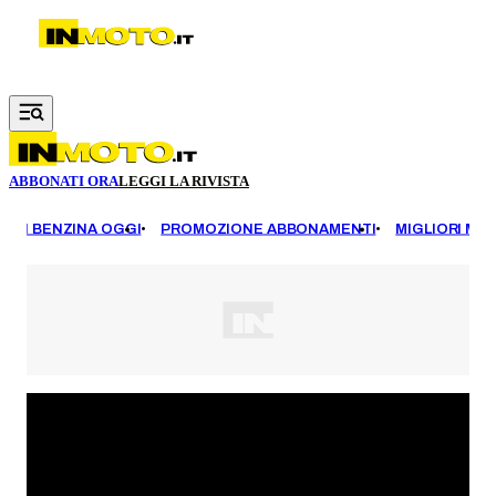
Vai al contenuto principale
ABBONATI ORA
LEGGI LA RIVISTA
EZZI BENZINA OGGI
PROMOZIONE ABBONAMENTI
MIGLIORI MOT