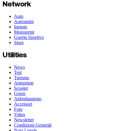
Network
Auto
Autosprint
Inmoto
Motosprint
Guerin Sportivo
Store
Utilities
News
Test
Turismo
Anteprime
Scooter
Green
Abbigliamento
Accessori
Foto
Video
Newsletter
Condizioni Generali
Nota Legale