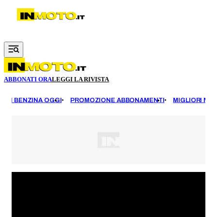
Vai al contenuto principale
ABBONATI ORA
LEGGI LA RIVISTA
EZZI BENZINA OGGI
PROMOZIONE ABBONAMENTI
MIGLIORI MOT