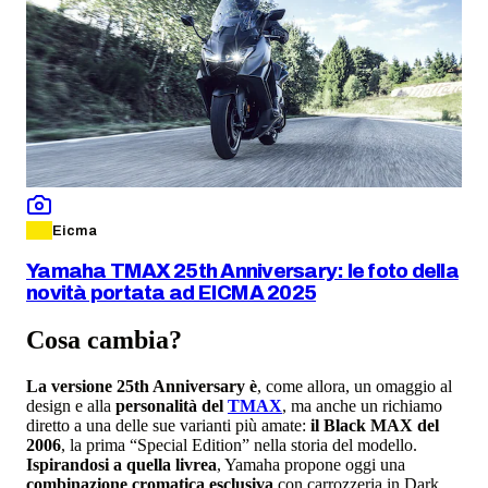
Eicma
Yamaha TMAX 25th Anniversary: le foto della
novità portata ad EICMA 2025
Cosa cambia?
La versione 25th Anniversary è
, come allora, un omaggio al
design e alla
personalità del
TMAX
, ma anche un richiamo
diretto a una delle sue varianti più amate:
il Black MAX del
2006
, la prima “Special Edition” nella storia del modello.
Ispirandosi a quella livrea
, Yamaha propone oggi una
combinazione cromatica esclusiva
con carrozzeria in Dark