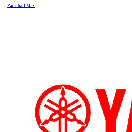
Yamaha
TMax