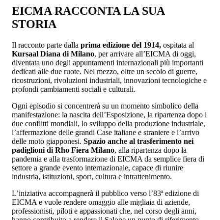
EICMA RACCONTA LA SUA
STORIA
Il racconto parte dalla
prima edizione del 1914,
ospitata al
Kursaal Diana di Milano
, per arrivare all’EICMA di oggi,
diventata uno degli appuntamenti internazionali più importanti
dedicati alle due ruote. Nel mezzo, oltre un secolo di guerre,
ricostruzioni, rivoluzioni industriali, innovazioni tecnologiche e
profondi cambiamenti sociali e culturali.
Ogni episodio si concentrerà su un momento simbolico della
manifestazione: la nascita dell’Esposizione, la ripartenza dopo i
due conflitti mondiali, lo sviluppo della produzione industriale,
l’affermazione delle grandi Case italiane e straniere e l’arrivo
delle moto giapponesi.
Spazio anche al trasferimento nei
padiglioni di Rho Fiera Milano
, alla ripartenza dopo la
pandemia e alla trasformazione di EICMA da semplice fiera di
settore a grande evento internazionale, capace di riunire
industria, istituzioni, sport, cultura e intrattenimento.
L’iniziativa accompagnerà il pubblico verso l’83ª edizione di
EICMA e vuole rendere omaggio alle migliaia di aziende,
professionisti, piloti e appassionati che, nel corso degli anni,
hanno contribuito a rendere il Salone un punto di riferimento