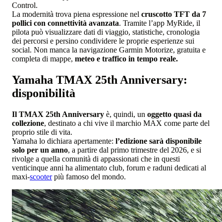
Control.
La modernità trova piena espressione nel
cruscotto TFT da 7
pollici con connettività avanzata
. Tramite l’app MyRide, il
pilota può visualizzare dati di viaggio, statistiche, cronologia
dei percorsi e persino condividere le proprie esperienze sui
social. Non manca la navigazione Garmin Motorize, gratuita e
completa di mappe,
meteo e traffico in tempo reale.
Yamaha TMAX 25th Anniversary:
disponibilità
Il TMAX 25th Anniversary
è, quindi, un
oggetto quasi da
collezione
, destinato a chi vive il marchio MAX come parte del
proprio stile di vita.
Yamaha lo dichiara apertamente:
l’edizione sarà disponibile
solo per un anno
, a partire dal primo trimestre del 2026, e si
rivolge a quella comunità di appassionati che in questi
venticinque anni ha alimentato club, forum e raduni dedicati al
maxi-
scooter
più famoso del mondo.