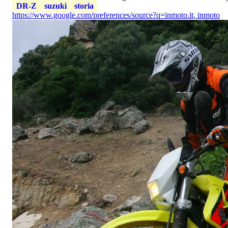
DR-Z
suzuki
storia
https://www.google.com/preferences/source?q=inmoto.it
,
inmoto