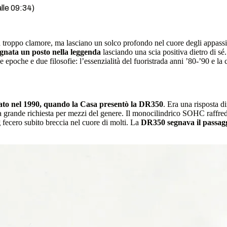
alle 09:34)
 troppo clamore, ma lasciano un solco profondo nel cuore degli appassio
dagnata un posto nella leggenda
lasciando una scia positiva dietro di sé
epoche e due filosofie: l’essenzialità del fuoristrada anni ’80-’90 e la 
ziato nel 1990, quando la Casa presentò la DR350
. Era una risposta d
ra grande richiesta per mezzi del genere. Il monocilindrico SOHC raffred
g
fecero subito breccia nel cuore di molti. La
DR350 segnava il passag