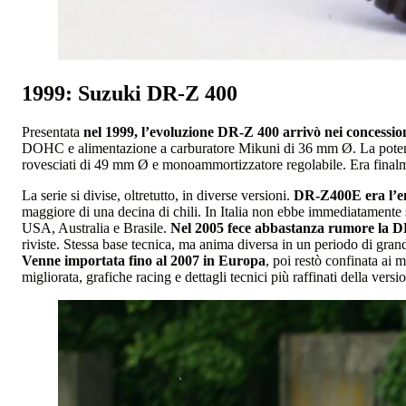
1999: Suzuki DR-Z 400
Presentata
nel 1999, l’evoluzione DR-Z 400 arrivò nei concessio
DOHC e alimentazione a carburatore Mikuni di 36 mm Ø. La potenza
rovesciati di 49 mm Ø e monoammortizzatore regolabile. Era final
La serie si divise, oltretutto, in diverse versioni.
DR-Z400E era l’e
maggiore di una decina di chili. In Italia non ebbe immediatamente
USA, Australia e Brasile.
Nel 2005 fece abbastanza rumore la
riviste. Stessa base tecnica, ma anima diversa in un periodo di gran
Venne importata fino al 2007 in Europa
, poi restò confinata ai m
migliorata, grafiche racing e dettagli tecnici più raffinati della ver