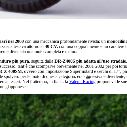
nari nel 2000
con una meccanica profondamente rivista: un
monocilind
 si attestava attorno ai
40 CV,
con una coppia lineare e un carattere t
mente diventata una moto completa e matura.
nduro più pura
, seguita dalla
DR-Z400S più adatta all’uso stradale
 successo, tant’è che scomparve brevemente nel 2001-2002 per poi torn
 DR-Z 400SM
, ovvero con impostazione Supermotard e cerchi di 17”, pne
de spolvero per le moto di questa categoria: era aggressiva e divertente,
ercati esteri. Nel frattempo, in Italia, la
Valenti Racing
proponeva le sue 
sione giapponese.