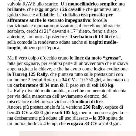
valvola RAVE allo scarico. Un
monocilindrico semplice ma
brillante
, che raggiungeva i
26 cavalli
e che garantiva una
guida vivace e affidabile. La
ciclistica era pensata per
affrontare anche lo sterrato impegnativo
: forcella
tradizionale e monoammortizzatore sul forcellone bibraccio
scatolato, cerchi di 21” davanti e 17” dietro, freno a disco
anteriore, tamburo al posteriore. Il
serbatoio di 13 litri
e la
sella comoda la rendevano adatta anche ai
tragitti medio-
lunghi
, almeno per l’epoca.
Ma il vero colpo d’occhio erano le
linee da moto “grossa”
,
fatta per sognare, per sentirsi parte di un’avventura che iniziava
appena girata la chiave, e che ha avuto come logica evoluzione
la Tuareg 125 Rally
, che puntava tutto sulle prestazioni con
un motore 2 tempi Rotax da
34 CV
a 10.750 giri, alimentato da
un
carburatore di 34 mm Ø.
Il peso era di
soli 100
kg
.
La Rally diventò molto ambita, ma ebbe un mercato di nicchia
per via della mancanza dell’avviamento elettrico, del
miscelatore e del prezzo vicino ai
5 milioni di lire
.
Ancora più prestazionale fu la versione
250 Rally
, capace di
ben
45 CV
a 8000 giri e
soli 105 kg
, mentre meno esagerata –
ma decisamente più adatta all’uso rilassato –
la 350
spinta da
un monocilindrico 4 tempi che
erogava 33 CV
a 7500 giri.