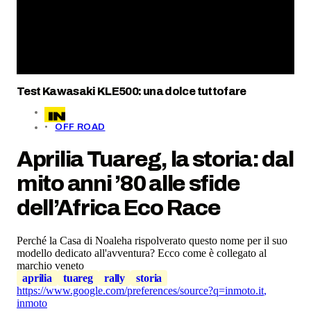
Test Kawasaki KLE500: una dolce tuttofare
OFF ROAD
Aprilia Tuareg, la storia: dal
mito anni ’80 alle sfide
dell’Africa Eco Race
Perché la Casa di Noaleha rispolverato questo nome per il suo
modello dedicato all'avventura? Ecco come è collegato al
marchio veneto
aprilia
tuareg
rally
storia
https://www.google.com/preferences/source?q=inmoto.it
,
inmoto