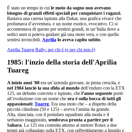
È stato un tempo in cui
le moto da sogno
non avevano
bisogno di grandi effetti speciali per conquistare i ragazzi
.
Bastava una carena ispirata alla Dakar, una grafica vivace che
profumava d’avventura, e un nome esotico, evocativo. Ci si
accontentava di questo per sentirsi grandi, in un’Italia dove a
sedici anni si poteva guidare già una moto vera, e con quella
sentirsi invincibili.
Aprilia
lo aveva capito subito
.
Aprilia Tuareg Rally: per chi è (e per chi non è)
1985: l'inzio della storia dell'Aprilia
Tuareg
A inizio anni ’80
era un’azienda giovane, in piena crescita, e
nel 1984 lanciò la sua sfida al mondo
dell’enduro con la ETX
125, un debutto concreto e ispirato, che
l’anno seguente
portò
all’evoluzione con un nome che
ora è sulla bocca di tutti gli
appassionati:
Tuareg
. Era una moto che – a dispetto della
piccola cilindrata (50 e 125) – aveva l’anima da grande.
Alta, slanciata, con il portafaro squadrato alla moda e il
serbatoio maggiorato,
sembrava pronta a partire per il
Sahara
. La 125 era costruita attorno al motore Rotax a due
tempi già collaudato sulla ETX, con raffreddamento a liquido e