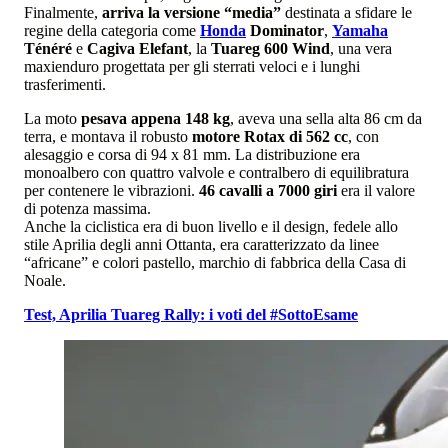
Finalmente,
arriva la versione “media”
destinata a sfidare le
regine della categoria come
Honda
Dominator
,
Yamaha
Ténéré
e
Cagiva Elefant
, la
Tuareg 600 Wind
, una vera
maxienduro progettata per gli sterrati veloci e i lunghi
trasferimenti.
La moto
pesava appena 148 kg
, aveva una sella alta 86 cm da
terra, e montava il robusto
motore Rotax di 562 cc
, con
alesaggio e corsa di 94 x 81 mm. La distribuzione era
monoalbero con quattro valvole e contralbero di equilibratura
per contenere le vibrazioni.
46 cavalli a 7000 giri
era il valore
di potenza massima.
Anche la ciclistica era di buon livello e il design, fedele allo
stile Aprilia degli anni Ottanta, era caratterizzato da linee
“africane” e colori pastello, marchio di fabbrica della Casa di
Noale.
Test, Aprilia Tuareg Rally: i voti del #SottoEsame