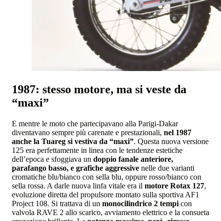
1987: stesso motore, ma si veste da
“maxi”
E mentre le moto che partecipavano alla Parigi-Dakar
diventavano sempre più carenate e prestazionali,
nel 1987
anche la Tuareg si vestiva da “maxi”
. Questa nuova versione
125 era perfettamente in linea con le tendenze estetiche
dell’epoca e sfoggiava un
doppio fanale anteriore,
parafango basso, e grafiche aggressive
nelle due varianti
cromatiche blu/bianco con sella blu, oppure rosso/bianco con
sella rossa. A darle nuova linfa vitale era il
motore Rotax 127
,
evoluzione diretta del propulsore montato sulla sportiva AF1
Project 108. Si trattava di un
monocilindrico 2 tempi
con
valvola RAVE 2 allo scarico, avviamento elettrico e la consueta