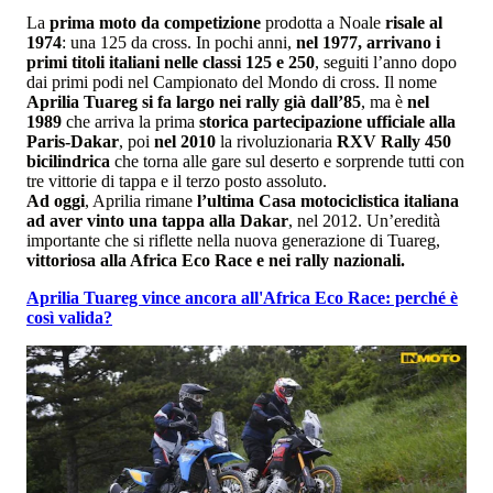
La
prima moto da competizione
prodotta a Noale
risale al
1974
: una 125 da cross. In pochi anni,
nel 1977, arrivano i
primi titoli italiani nelle classi 125 e 250
, seguiti l’anno dopo
dai primi podi nel Campionato del Mondo di cross. Il nome
Aprilia Tuareg si fa largo nei rally già dall’85
, ma è
nel
1989
che arriva la prima
storica partecipazione ufficiale alla
Paris-Dakar
, poi
nel 2010
la rivoluzionaria
RXV Rally 450
bicilindrica
che torna alle gare sul deserto e sorprende tutti con
tre vittorie di tappa e il terzo posto assoluto.
Ad oggi
, Aprilia rimane
l’ultima Casa motociclistica italiana
ad aver vinto una tappa alla Dakar
, nel 2012. Un’eredità
importante che si riflette nella nuova generazione di Tuareg,
vittoriosa alla Africa Eco Race e nei rally nazionali.
Aprilia Tuareg vince ancora all'Africa Eco Race: perché è
così valida?