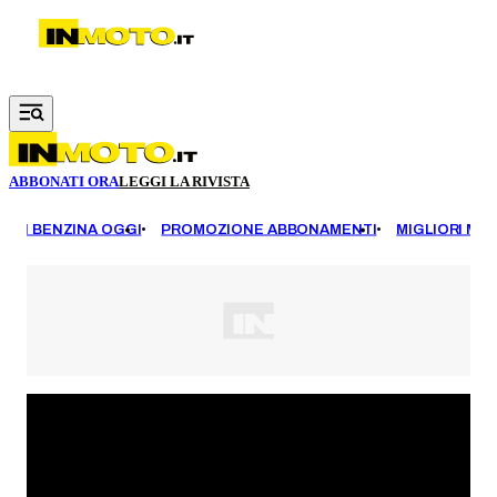
Vai al contenuto principale
ABBONATI ORA
LEGGI LA RIVISTA
EZZI BENZINA OGGI
PROMOZIONE ABBONAMENTI
MIGLIORI MOT