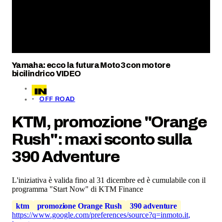
Yamaha: ecco la futura Moto3 con motore
bicilindrico VIDEO
OFF ROAD
KTM, promozione "Orange
Rush": maxi sconto sulla
390 Adventure
L'iniziativa è valida fino al 31 dicembre ed è cumulabile con il
programma "Start Now" di KTM Finance
ktm
promozione Orange Rush
390 adventure
https://www.google.com/preferences/source?q=inmoto.it
,