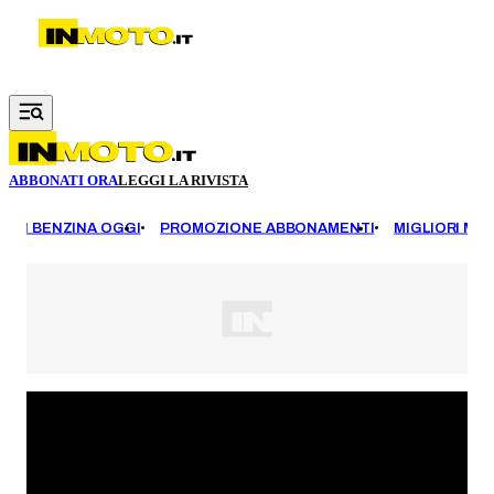
Vai al contenuto principale
ABBONATI ORA
LEGGI LA RIVISTA
EZZI BENZINA OGGI
PROMOZIONE ABBONAMENTI
MIGLIORI MOT