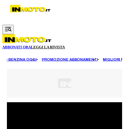
Vai al contenuto principale
ABBONATI ORA
LEGGI LA RIVISTA
EZZI BENZINA OGGI
PROMOZIONE ABBONAMENTI
MIGLIORI MOT