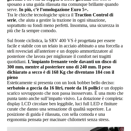
sposano a una guida rilassata ma comunque brillante quando
serve.
In più, c’è l’omologazione Euro 5+.
Tra le chicche tecnologiche spicca il
Traction Control di
serie
, che aiuta a gestire la trazione in ogni situazione,
soprattutto su fondi meno perfetti. Insomma, una sicurezza in
più che fa sempre comodo.
Sul fronte ciclistica, la SRV 400 VS è progettata per essere
facile e stabile con un telaio in acciaio abbinato a una forcella a
steli rovesciati all'anteriore e un doppio ammortizzatore al
posteriore che lavora per migliorare il comfort nei tragitti
quotidiani.
L’impianto frenante vede davanti un disco di
300 mm, mentre al posteriore uno di 240 mm. Il peso
dichiarato a secco è di 168 Kg che diventano 184 con il
pieno
Esteticamente si presenta con un look bobber bello deciso:
serbatoio a goccia da 16 litri, ruote da 16 pollici
e un doppio
scarico sovrapposto che non passa inosservato. È una moto che
punta tanto anche sull’impatto visivo. La dotazione è completa:
display LCD circolare ben leggibile, luci full LED e finiture
curate che danno una sensazione di qualità superiore. La
posizione di guida è rilassata, con sella comoda e una
ergonomia pensata per macinare chilometri senza stress.