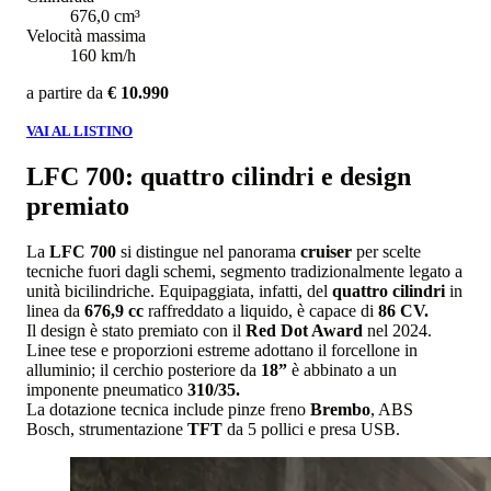
676,0 cm³
Velocità massima
160 km/h
a partire da
€ 10.990
VAI AL LISTINO
LFC 700: quattro cilindri e design
premiato
La
LFC 700
si distingue nel panorama
cruiser
per scelte
tecniche fuori dagli schemi, segmento tradizionalmente legato a
unità bicilindriche. Equipaggiata, infatti, del
quattro cilindri
in
linea da
676,9 cc
raffreddato a liquido, è capace di
86 CV.
Il design è stato premiato con il
Red Dot Award
nel 2024.
Linee tese e proporzioni estreme adottano il forcellone in
alluminio; il cerchio posteriore da
18”
è abbinato a un
imponente pneumatico
310/35.
La dotazione tecnica include pinze freno
Brembo
, ABS
Bosch, strumentazione
TFT
da 5 pollici e presa USB.