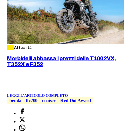
Attualità
Morbidelli abbassa i prezzi delle T1002VX,
T352X e F352
LEGGI L'ARTICOLO COMPLETO
benda
lfc700
cruiser
Red Dot Award