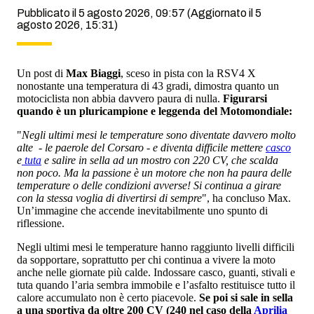
Pubblicato il 5 agosto 2026, 09:57
(Aggiornato il 5
agosto 2026, 15:31)
Un post di
Max Biaggi
, sceso in pista con la RSV4 X
nonostante una temperatura di 43 gradi, dimostra quanto un
motociclista non abbia davvero paura di nulla.
Figurarsi
quando è un pluricampione e leggenda del Motomondiale:
"
Negli ultimi mesi le temperature sono diventate davvero molto
alte - le paerole del Corsaro - e diventa difficile mettere
casco
e
tuta
e salire in sella ad un mostro con 220 CV, che scalda
non poco. Ma la passione è un motore che non ha paura delle
temperature o delle condizioni avverse! Si continua a girare
con la stessa voglia di divertirsi di sempre
", ha concluso Max.
Un’immagine che accende inevitabilmente uno spunto di
riflessione.
Negli ultimi mesi le temperature hanno raggiunto livelli difficili
da sopportare, soprattutto per chi continua a vivere la moto
anche nelle giornate più calde. Indossare casco, guanti, stivali e
tuta quando l’aria sembra immobile e l’asfalto restituisce tutto il
calore accumulato non è certo piacevole.
Se poi si sale in sella
a una sportiva da oltre 200 CV (240 nel caso della
Aprilia