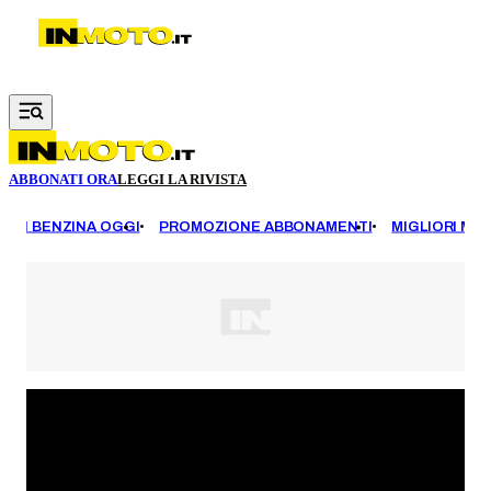
Vai al contenuto principale
ABBONATI ORA
LEGGI LA RIVISTA
EZZI BENZINA OGGI
PROMOZIONE ABBONAMENTI
MIGLIORI MOT