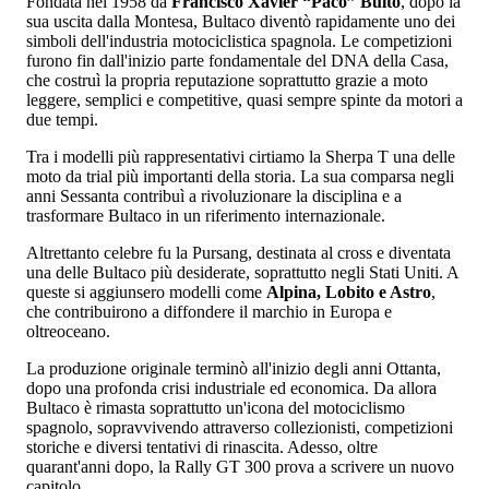
Fondata nel 1958 da
Francisco Xavier “Paco” Bultó
, dopo la
sua uscita dalla Montesa, Bultaco diventò rapidamente uno dei
simboli dell'industria motociclistica spagnola. Le competizioni
furono fin dall'inizio parte fondamentale del DNA della Casa,
che costruì la propria reputazione soprattutto grazie a moto
leggere, semplici e competitive, quasi sempre spinte da motori a
due tempi.
Tra i modelli più rappresentativi cirtiamo la Sherpa T una delle
moto da trial più importanti della storia. La sua comparsa negli
anni Sessanta contribuì a rivoluzionare la disciplina e a
trasformare Bultaco in un riferimento internazionale.
Altrettanto celebre fu la Pursang, destinata al cross e diventata
una delle Bultaco più desiderate, soprattutto negli Stati Uniti. A
queste si aggiunsero modelli come
Alpina, Lobito e Astro
,
che contribuirono a diffondere il marchio in Europa e
oltreoceano.
La produzione originale terminò all'inizio degli anni Ottanta,
dopo una profonda crisi industriale ed economica. Da allora
Bultaco è rimasta soprattutto un'icona del motociclismo
spagnolo, sopravvivendo attraverso collezionisti, competizioni
storiche e diversi tentativi di rinascita. Adesso, oltre
quarant'anni dopo, la Rally GT 300 prova a scrivere un nuovo
capitolo.