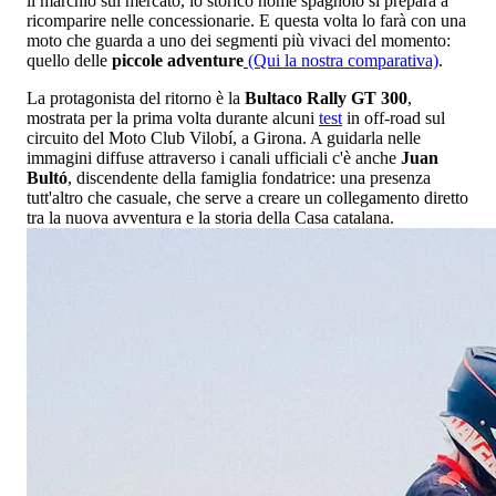
il marchio sul mercato, lo storico nome spagnolo si prepara a
ricomparire nelle concessionarie. E questa volta lo farà con una
moto che guarda a uno dei segmenti più vivaci del momento:
quello delle
piccole adventure
(Qui la nostra comparativa)
.
La protagonista del ritorno è la
Bultaco Rally GT 300
,
mostrata per la prima volta durante alcuni
test
in off-road sul
circuito del Moto Club Vilobí, a Girona. A guidarla nelle
immagini diffuse attraverso i canali ufficiali c'è anche
Juan
Bultó
, discendente della famiglia fondatrice: una presenza
tutt'altro che casuale, che serve a creare un collegamento diretto
tra la nuova avventura e la storia della Casa catalana.