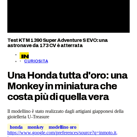
Test KTM 1390 Super Adventure S EVO: una
astronave da 173 CV è atterrata
CURIOSITA
Una Honda tutta d'oro: una
Monkey in miniatura che
costa più di quella vera
Il modellino è stato realizzato dagli artigiani giapponesi della
gioielleria U-Treasure
honda
monkey
modellino oro
https://www.google.com/preferences/source?q=inmoto.it
,