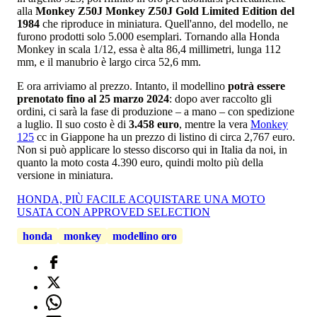
alla
Monkey Z50J Monkey Z50J Gold Limited Edition del
1984
che riproduce in miniatura. Quell'anno, del modello, ne
furono prodotti solo 5.000 esemplari. Tornando alla Honda
Monkey in scala 1/12, essa è alta 86,4 millimetri, lunga 112
mm, e il manubrio è largo circa 52,6 mm.
E ora arriviamo al prezzo. Intanto, il modellino
potrà essere
prenotato fino al 25 marzo 2024
: dopo aver raccolto gli
ordini, ci sarà la fase di produzione – a mano – con spedizione
a luglio. Il suo costo è di
3.458 euro
, mentre la vera
Monkey
125
cc in Giappone ha un prezzo di listino di circa 2,767 euro.
Non si può applicare lo stesso discorso qui in Italia da noi, in
quanto la moto costa 4.390 euro, quindi molto più della
versione in miniatura.
HONDA, PIÙ FACILE ACQUISTARE UNA MOTO
USATA CON APPROVED SELECTION
honda
monkey
modellino oro