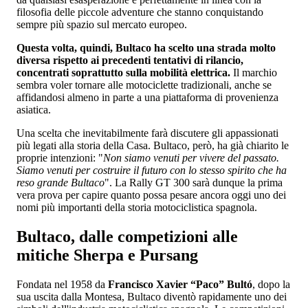
filosofia delle piccole adventure che stanno conquistando
sempre più spazio sul mercato europeo.
Questa volta, quindi, Bultaco ha scelto una strada molto
diversa rispetto ai precedenti tentativi di rilancio,
concentrati soprattutto sulla mobilità elettrica.
Il marchio
sembra voler tornare alle motociclette tradizionali, anche se
affidandosi almeno in parte a una piattaforma di provenienza
asiatica.
Una scelta che inevitabilmente farà discutere gli appassionati
più legati alla storia della Casa. Bultaco, però, ha già chiarito le
proprie intenzioni: "
Non siamo venuti per vivere del passato.
Siamo venuti per costruire il futuro con lo stesso spirito che ha
reso grande Bultaco
". La Rally GT 300 sarà dunque la prima
vera prova per capire quanto possa pesare ancora oggi uno dei
nomi più importanti della storia motociclistica spagnola.
Bultaco, dalle competizioni alle
mitiche Sherpa e Pursang
Fondata nel 1958 da
Francisco Xavier “Paco” Bultó
, dopo la
sua uscita dalla Montesa, Bultaco diventò rapidamente uno dei