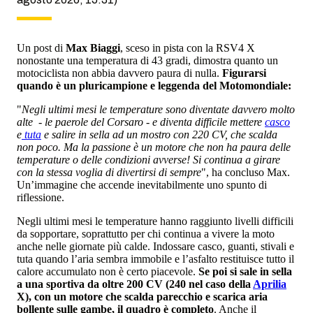
Un post di
Max Biaggi
, sceso in pista con la RSV4 X
nonostante una temperatura di 43 gradi, dimostra quanto un
motociclista non abbia davvero paura di nulla.
Figurarsi
quando è un pluricampione e leggenda del Motomondiale:
"
Negli ultimi mesi le temperature sono diventate davvero molto
alte - le paerole del Corsaro - e diventa difficile mettere
casco
e
tuta
e salire in sella ad un mostro con 220 CV, che scalda
non poco. Ma la passione è un motore che non ha paura delle
temperature o delle condizioni avverse! Si continua a girare
con la stessa voglia di divertirsi di sempre
", ha concluso Max.
Un’immagine che accende inevitabilmente uno spunto di
riflessione.
Negli ultimi mesi le temperature hanno raggiunto livelli difficili
da sopportare, soprattutto per chi continua a vivere la moto
anche nelle giornate più calde. Indossare casco, guanti, stivali e
tuta quando l’aria sembra immobile e l’asfalto restituisce tutto il
calore accumulato non è certo piacevole.
Se poi si sale in sella
a una sportiva da oltre 200 CV (240 nel caso della
Aprilia
X), con un motore che scalda parecchio e scarica aria
b
ollente sulle gambe, il quadro è completo
. Anche il