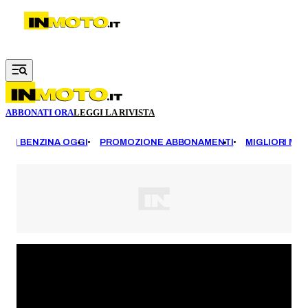
Vai al contenuto principale
ABBONATI ORA
LEGGI LA RIVISTA
EZZI BENZINA OGGI
PROMOZIONE ABBONAMENTI
MIGLIORI MOT