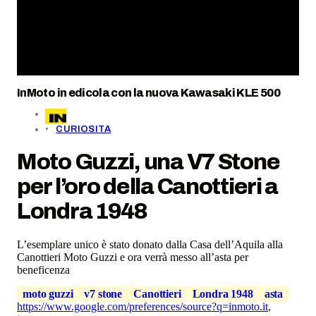
InMoto in edicola con la nuova Kawasaki KLE 500
CURIOSITA
Moto Guzzi, una V7 Stone
per l’oro della Canottieri a
Londra 1948
L’esemplare unico è stato donato dalla Casa dell’Aquila alla
Canottieri Moto Guzzi e ora verrà messo all’asta per
beneficenza
moto guzzi
v7 stone
Canottieri
Londra 1948
asta
https://www.google.com/preferences/source?q=inmoto.it
,