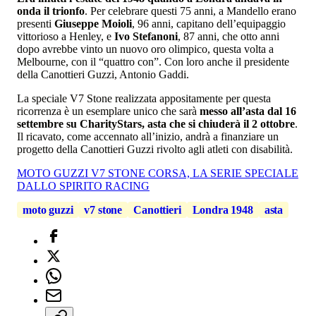
onda il trionfo
. Per celebrare questi 75 anni, a Mandello erano
presenti
Giuseppe Moioli
, 96 anni, capitano dell’equipaggio
vittorioso a Henley, e
Ivo Stefanoni
, 87 anni, che otto anni
dopo avrebbe vinto un nuovo oro olimpico, questa volta a
Melbourne, con il “quattro con”. Con loro anche il presidente
della Canottieri Guzzi, Antonio Gaddi.
La speciale V7 Stone realizzata appositamente per questa
ricorrenza è un esemplare unico che sarà
messo all’asta dal 16
settembre su CharityStars, asta che si chiuderà il 2 ottobre
.
Il ricavato, come accennato all’inizio, andrà a finanziare un
progetto della Canottieri Guzzi rivolto agli atleti con disabilità.
MOTO GUZZI V7 STONE CORSA, LA SERIE SPECIALE
DALLO SPIRITO RACING
moto guzzi
v7 stone
Canottieri
Londra 1948
asta