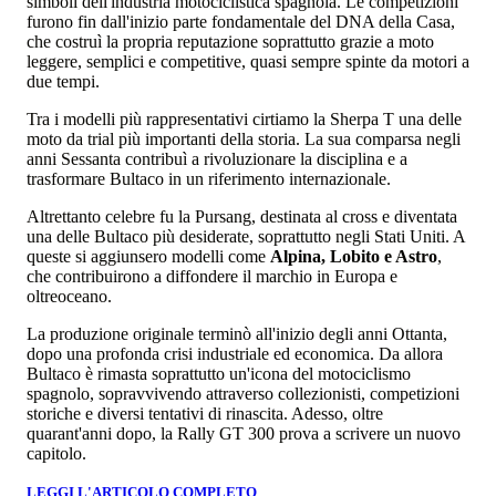
simboli dell'industria motociclistica spagnola. Le competizioni
furono fin dall'inizio parte fondamentale del DNA della Casa,
che costruì la propria reputazione soprattutto grazie a moto
leggere, semplici e competitive, quasi sempre spinte da motori a
due tempi.
Tra i modelli più rappresentativi cirtiamo la Sherpa T una delle
moto da trial più importanti della storia. La sua comparsa negli
anni Sessanta contribuì a rivoluzionare la disciplina e a
trasformare Bultaco in un riferimento internazionale.
Altrettanto celebre fu la Pursang, destinata al cross e diventata
una delle Bultaco più desiderate, soprattutto negli Stati Uniti. A
queste si aggiunsero modelli come
Alpina, Lobito e Astro
,
che contribuirono a diffondere il marchio in Europa e
oltreoceano.
La produzione originale terminò all'inizio degli anni Ottanta,
dopo una profonda crisi industriale ed economica. Da allora
Bultaco è rimasta soprattutto un'icona del motociclismo
spagnolo, sopravvivendo attraverso collezionisti, competizioni
storiche e diversi tentativi di rinascita. Adesso, oltre
quarant'anni dopo, la Rally GT 300 prova a scrivere un nuovo
capitolo.
LEGGI L'ARTICOLO COMPLETO