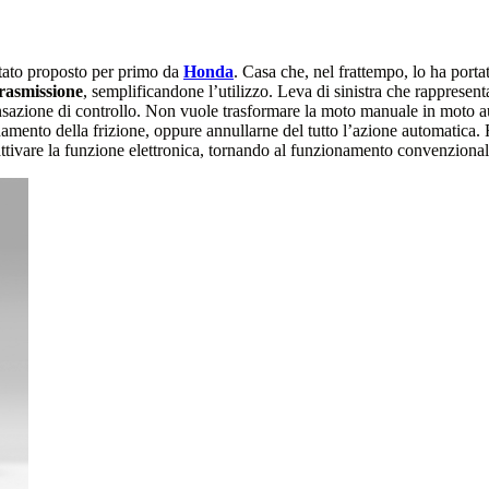
stato proposto per primo da
Honda
. Casa che, nel frattempo, lo ha port
trasmissione
, semplificandone l’utilizzo. Leva di sinistra che rappresen
ensazione di controllo. Non vuole trasformare la moto manuale in moto a
namento della frizione, oppure annullarne del tutto l’azione automatica. 
ttivare la funzione elettronica, tornando al funzionamento convenzional