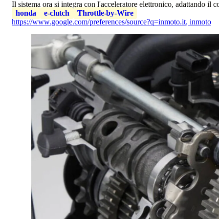
Il sistema ora si integra con l'acceleratore elettronico, adattando il 
honda
e-clutch
Throttle-by-Wire
https://www.google.com/preferences/source?q=inmoto.it
,
inmoto