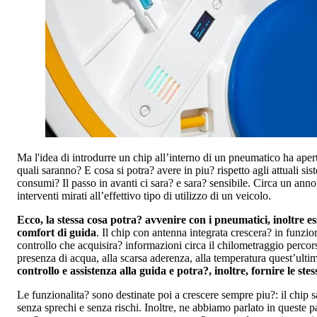
Ma l'idea di introdurre un chip all’interno di un pneumatico ha ape
quali saranno? E cosa si potra? avere in piu? rispetto agli attuali 
consumi? Il passo in avanti ci sara? e sara? sensibile. Circa un ann
interventi mirati all’effettivo tipo di utilizzo di un veicolo.
Ecco, la stessa cosa potra? avvenire con i pneumatici, inoltre 
comfort di guida
. Il chip con antenna integrata crescera? in funzio
controllo che acquisira? informazioni circa il chilometraggio percors
presenza di acqua, alla scarsa aderenza, alla temperatura quest’ult
controllo e assistenza alla guida e potra?, inoltre, fornire le stes
Le funzionalita? sono destinate poi a crescere sempre piu?: il chip sa
senza sprechi e senza rischi. Inoltre, ne abbiamo parlato in queste 