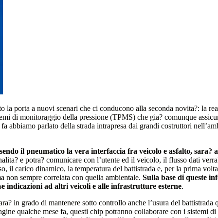
rto la porta a nuovi scenari che ci conducono alla seconda novita?: la r
sistemi di monitoraggio della pressione (TPMS) che gia? comunque assicur
o fa abbiamo parlato della strada intrapresa dai grandi costruttori nell
essendo il pneumatico la vera interfaccia fra veicolo e asfalto, sar
nalita? e potra? comunicare con l’utente ed il veicolo, il flusso dati verr
o, il carico dinamico, la temperatura del battistrada e, per la prima volt
ima non sempre correlata con quella ambientale.
Sulla base di queste in
se indicazioni ad altri veicoli e alle infrastrutture esterne
.
ra? in grado di mantenere sotto controllo anche l’usura del battistrada qu
pagine qualche mese fa, questi chip potranno collaborare con i sistemi d