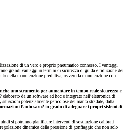
ealizzazione di un vero e proprio pneumatico connesso. I vantaggi
ano grandi vantaggi in termini di sicurezza di guida e riduzione dei
’ambito della manutenzione predittiva, ovvero la manutenzione con
a? anche uno strumento per aumentare in tempo reale sicurezza e
a? elaborato da un software ad hoc e integrato nell’elettronica di
a, situazioni potenzialmente pericolose del manto stradale, dalla
formazioni l’auto sara? in grado di adeguare i propri sistemi di
indi si potranno pianificare interventi di sostituzione calibrati
i regolazione dinamica della pressione di gonfiaggio che non solo