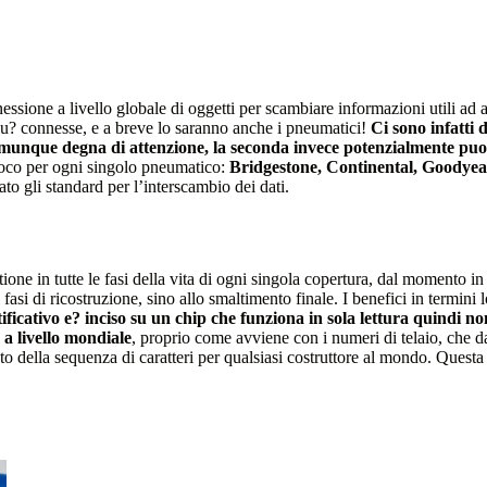
ssione a livello globale di oggetti per scambiare informazioni utili ad a
iu? connesse, e a breve lo saranno anche i pneumatici!
Ci sono infatti 
omunque degna di attenzione, la seconda invece potenzialmente puo?
voco per ogni singolo pneumatico:
Bridgestone, Continental, Goodyear,
to gli standard per l’interscambio dei dati.
stione in tutte le fasi della vita di ogni singola copertura, dal momento i
fasi di ricostruzione, sino allo smaltimento finale. I benefici in termini
ificativo e? inciso su un chip che funziona in sola lettura quindi non
 a livello mondiale
, proprio come avviene con i numeri di telaio, che 
to della sequenza di caratteri per qualsiasi costruttore al mondo. Questa 