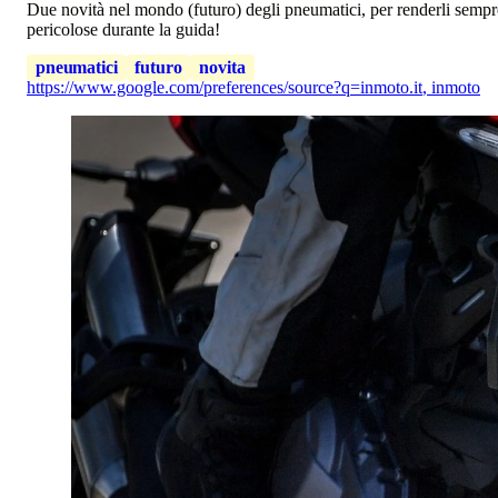
Due novità nel mondo (futuro) degli pneumatici, per renderli sempre p
pericolose durante la guida!
pneumatici
futuro
novita
https://www.google.com/preferences/source?q=inmoto.it
,
inmoto